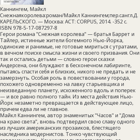
Каннингем, Майкл
Снежнаякоролева:роман/Майкл Каннингем;пер.сангл.Д.
КАРЕЛЬСКОГО. — Москва: ACT: CORPUS, 2014. -352 с.
ISBN 978-5-17-087297-8
Герои романа "Снежная королева" — братья Баррет и
Тайлер, истинные жители богемного Нью-Йорка,
одинокие и ранимые, не готовые мириться с утратами,
в вечном поиске смысла жизни и своего призвания. Они
так и остались детьми — словно герои сказки
Андерсена, они блуждают в бесконечном лабиринте,
пытаясь спасти себя и близких, никого не предать и не
замерзнуть. Особая роль в повествовании у города,
похожего одновременно на лавку старьевщика и
неизведанную планету, исхоженного вдоль и поперек
— и все равно полного тайн. Из места действия Нью-
Йорк незаметно превращается в действующее лицо,
причем едва ли не главное.
Майкл Каннингем, автор знаменитых "Часов" и "Дома
на краю света", вновь подтвердил свою славу одного
из лучших американских прозаиков, блестящего
наследника модернистов. Тонко чувствующий