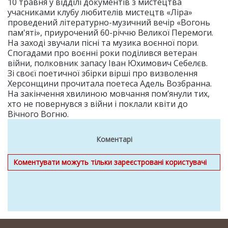
10 травня у відділі документів з мистецтва
учасниками клубу любителів мистецтв «Ліра»
проведений літературно-музичний вечір «Вогонь
пам'яті», приурочений 60-річчю Великої Перемоги.
На заході звучали пісні та музика воєнної пори.
Спогадами про воєнні роки поділився ветеран
війни, полковник запасу Іван Юхимович Себелєв.
Зі своєї поетичної збірки вірші про визволення
Херсонщини прочитала поетеса Адель Возбранна.
На закінчення хвилиною мовчання пом’янули тих,
хто не повернувся з війни і поклали квіти до
Вічного Вогню.
Коментарі
Коментувати можуть тільки зареєстровані користувачі