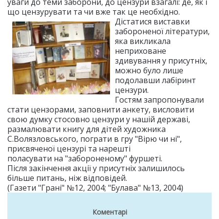
уваги до теми заборони, до цензури взагалі: де, як і
що цензурувати та чи вже так це необхідно.
Дістатися виставки
забороненої літератури,
яка викликала
неприховане
здивування у присутніх,
можно було лише
подолавши лабіринт
цензури.
Гостям запропонували
стати цензорами, заповнити анкету, висловити
свою думку стосовно цензури у нашій державі,
размалювати книгу для дітей художника
С.Волязловського, пограти в гру "Вірю чи ні",
присвяченої цензурі та нарешті
поласувати на "забороненому" фуршеті.
Після закінчення акції у присутніх залишилось
більше питань, ніж відповідей.
(Газети "Грані" №12, 2004; "Булава" №13, 2004)
Коментарі