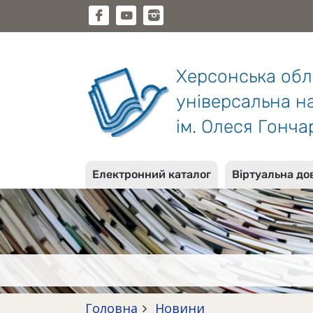
Херсонська об
універсальна на
ім. Олеся Гонча
Електронний каталог
Віртуальна до
Головна
Новини