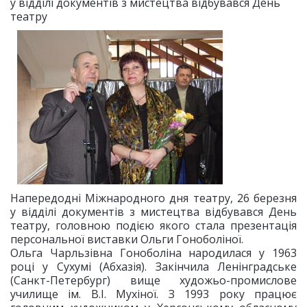
у відділі документів з мистецтва відбувався День
театру
Напередодні Міжнародного дня театру, 26 березня
у відділі документів з мистецтва відбувався День
театру, головною подією якого стала презентація
персональної виставки Ольги Гоноболіної.
Ольга Чарльзівна Гоноболіна народилася у 1963
році у Сухумі (Абхазія). Закінчила Ленінградське
(Санкт-Петербург) вище художьо-промислове
училище ім. В.І. Мухіної. З 1993 року працює