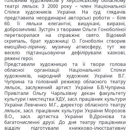
головним художником у Херсонському обласному
театрі ляльок. З 2000 року – член Національної
Спілки художників України. На суд глядачів
представила неординарні авторські роботи – біля
60. Її ляльки елегантні, вишукані, виразні,
доброзичливі. Зустріч з творами Ольги Гоноболіної
перетворилася на справжнє свято. Відомий
скрипаль, брат художниці О. Гоноболін створив
емоційно-ліричну, музичну атмосферу, тут же
весело підтанцьовуючи дефілірували казкові,
ряжені герої.
Представили художницю та її твори голова
обласної організації Національної Спілки
художників, народний художник України В.Г.
Чуприна та головний режисер обласного театру
ляльок, заслужений артист України Б.В.Чуприна.
Привітали Ольгу Чарльзівну декан факультету
культури і мистецтва ХДУ, засл. працівник культури
України Левченко М.Г., директор обласного театру
ляльок, засл. працівник культури України Морозов
В.О., засл. артистка України В.Дронова та
багаточисленні друзі. До дня театру працівники
відділу підготували книжково-ілюстративну