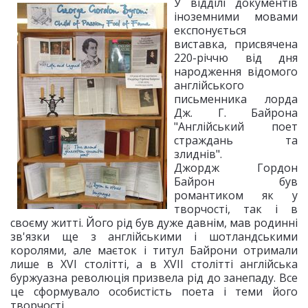
У відділі документів
іноземними мовами
експонується
виставка, присвячена
220-річчю від дня
народження відомого
англійського
письменника лорда
Дж. Г. Байрона
"Англійський поет
страждань та
злиднів".
Джордж Гордон
Байрон був
романтиком як у
творчостi, так i в
своєму життi. Його рiд був дуже давнiм, мав родиннi
зв'язки ще з англiйськими i шотландськими
королями, але маєток i титул Байрони отримали
лише в XVI столiттi, а в XVII столiттi англiйська
буржуазна революцiя призвела рiд до занепаду. Все
це сформувало особистiсть поета i теми його
творчостi.