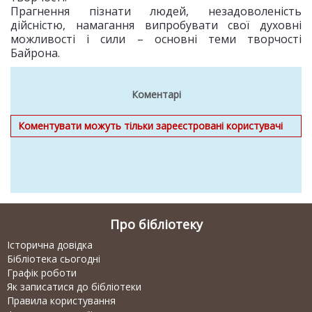
Прагнення пiзнати людей, незадоволенiсть
дiйснiстю, намагання випробувати свої духовнi
можливостi i сили – основні теми творчості
Байрона.
Коментарі
Коментувати можуть тільки зареєстровані користувачі
Про бібліотеку
Історична довідка
Бібліотека сьогодні
Графік роботи
Як записатися до бібліотеки
Правила користування