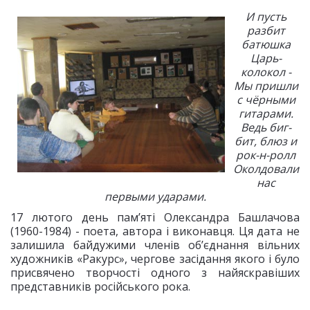
И пусть
разбит
батюшка
Царь-
колокол -
Мы пришли
с чёрными
гитарами.
Ведь биг-
бит, блюз и
рок-н-ролл
Околдовали
нас
первыми ударами.
17 лютого день пам’яті Олександра Башлачова
(1960-1984) - поета, автора і виконавця. Ця дата не
залишила байдужими членів об’єднання вільних
художників «Ракурс», чергове засідання якого і було
присвячено творчості одного з найяскравіших
представників російського рока.