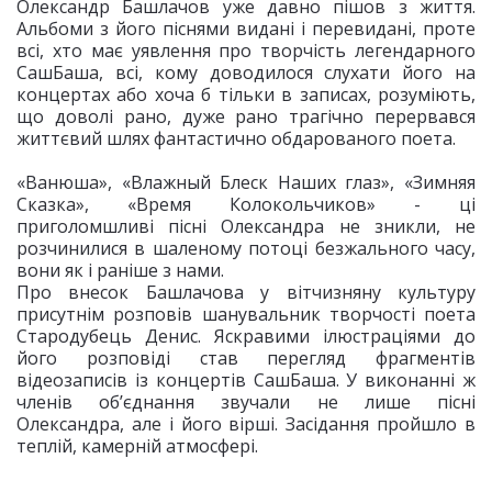
Олександр Башлачов уже давно пішов з життя.
Альбоми з його піснями видані і перевидані, проте
всі, хто має уявлення про творчість легендарного
СашБаша, всі, кому доводилося слухати його на
концертах або хоча б тільки в записах, розуміють,
що доволі рано, дуже рано трагічно перервався
життєвий шлях фантастично обдарованого поета.
«Ванюша», «Влажный Блеск Наших глаз», «Зимняя
Сказка», «Время Колокольчиков» - ці
приголомшливі пісні Олександра не зникли, не
розчинилися в шаленому потоці безжального часу,
вони як і раніше з нами.
Про внесок Башлачова у вітчизняну культуру
присутнім розповів шанувальник творчості поета
Стародубець Денис. Яскравими ілюстраціями до
його розповіді став перегляд фрагментів
відеозаписів із концертів СашБаша. У виконанні ж
членів об’єднання звучали не лише пісні
Олександра, але і його вірші. Засідання пройшло в
теплій, камерній атмосфері.