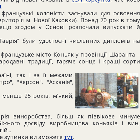
я
.
 французькі колоністи заснували для освоєння
риторія м. Нової Каховки). Понад 70 років тому
Дещо згодом у Основі розпочали випускати й
Таврія" були удостоєні численних дипломів на
т французьке місто Коньяк у провінції Шаранта –
ародавні традиції, гаряче сонце і кращі сорти
їні, так і за її межами.
о", "Херсон", "Асканія",
 менше 25 років, м'який,
орія виноробства, більш як піввікове минуле
іжного досвіду виробництва коньяків і вин,
й...
сце зупинки ви зможете
тут
.