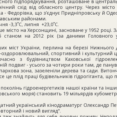
асного підпорядкування, розташоване в центральн
нічний схід від обласного центру. Через міст
вка - Федорівка, що з’єднує Придніпровську й Од
авським районами.
ня -3,3˚С, липня +23,0˚С.
е місто на Херсонщині, засноване у 1952 році. 
сіб станом на 2012 рік (за даними Головного 
іших міст України, перлина на березі Нижнього
-оздоровлювальний, спортивний і культурний це
часно з будівництвом Каховської гідроелек
ній подвиг - усього за чотири роки там, де пану
 паркова зона, зазеленіли дерева та сади. Витон
все це плід праці будівельників гідрогіганта, що
околінь гідроенергетиків нашої країни та інших 
овського моря) становить 19 мільярдів кубометр
в видатний український кінодраматург Олександр
овторний і новий вигляд".
 теж знайдуть для себе духовну поживу. Непода