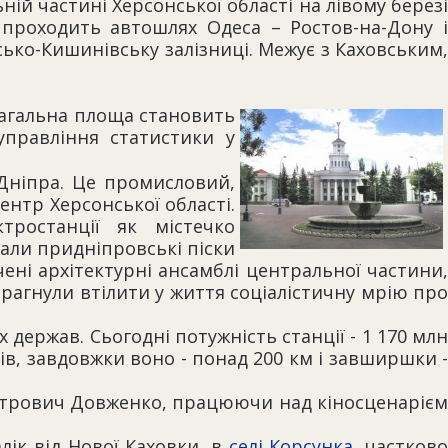
ій частині Херсонської області на лівому березі
о проходить автошлях Одеса – Ростов-на-Дону і
есько-Кишинівську залізниці. Межує з Каховським,
Загальна площа становить
управління статистики у
 Дніпра. Це промисловий,
нтр Херсонської області.
тростанції як містечко
вали придніпровські піски
чені архітектурні ансамблі центральної частини,
 прагнули втілити у життя соціалістичну мрію про
держав. Сьогодні потужність станції - 1 170 млн
ів, завдовжки воно - понад 200 км і завширшки -
 Петрович Довженко, працюючи над кіносценарієм
лік від Нової Каховки, в
селі Корсунка
, частково