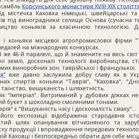
ансамбль
Корсунського монастиря ХVIIІ-ХІХ столітт
ід містечка Каховка німецькі, швейцарські та
ів під виноградники селище Основа (сучасна те
ицтво коньяків за класичною технологією. 
 і коньяки місцевої агропромислової фірми "
 медалей на міжнародних конкурсах.
й же 46-й паралелі, що й знамените на весь сві
і землі, досконалі технології виробництва, ст
мих виноробних зон, таврійської і французької.
я”
вже давно заслужила добру славу як в Укра
х спиртів коньяки "Таврія", "Каховка", "Дніпр
 таїнство, вишуканість і шляхетність.
к "Імперіал". Витриманий у дубових діжках не
ний букет з шоколадно-смоляними тонами.
ія" є "Вишуканість часу і досконалість смаку"…
 його експозиції відображена стародавня іст
стий шлях опанування вітчизняного та заруб
ку продукції і впровадження передових технологі
овій Каховці і безпосередньо обрати для себе мі