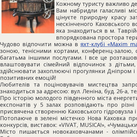
Кожному туристу важливо д
Вам набридли галасливі мі
цінуєте природну красу за
нескінченого Каховського в
яка знаходиться в м. Таврій
впорядкована простора тер
Чудово відпочити можна в
яхт-клубі «Maxim ma
зоною, тенісними кортами, конференц-залою, 
багатьма іншими послугами. І все це розташов
влаштовувати сімейний відпочинок з дітьми,
здійснювати захоплюючі прогулянки Дніпром і в
позитивних емоцій!
Любителів та поціновувачів мистецтва зап
знаходиться за адресою: вул. Леніна, буд. 26-а, тел.
Про історію молодого південного міста енергетикі
експонатів у 5 залах розповідають про різні
присвячена створенню Каховського гідровузла і
Потопаюче в зелені містечко Нова Каховка про
конкурсів, виставок: «VIVAT, МUSIСА!», «Чумацьк
Місто пишається новокаховчанами - олімпійс