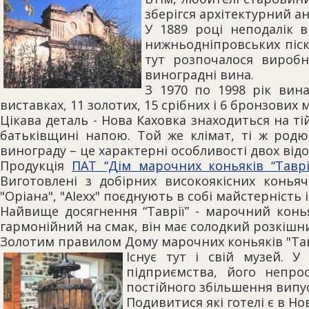
зберігся архітектурний 
У 1889 році неподалік в
нижньодніпровських піск
тут розпочалося виробн
виноградні вина.
З 1970 по 1998 рік вина
виставках, 11 золотих, 15 срібних і 6 бронзових
Цікава деталь - Нова Каховка знаходиться на ті
батьківщині напою. Той же клімат, ті ж родюч
винограду – це характерні особливості двох відо
Продукція
ПАТ “Дім марочних коньяків “Таврі
Виготовлені з добірних високоякісних коньячни
"Оріана", "АІехх" поєднують в собі майстерність і
Найвище досягнення “Таврії” - марочний конья
гармонійний на смак, він має солодкий розкіш
Золотим правилом Дому марочних коньяків "Тавр
Існує тут і свій музей. У
підприємства, його непро
постійного збільшення випус
Подивитися які готелі є в Н