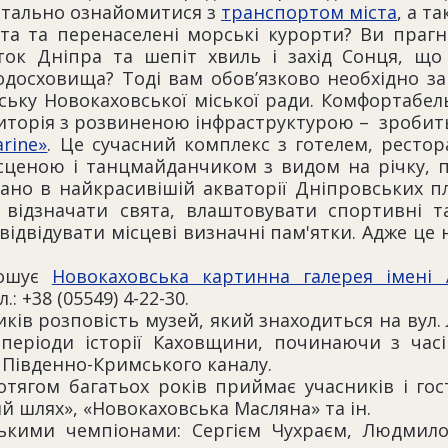
етально ознайомитися з
транспортом міста
, а т
ста та перенаселені морські курорти? Ви праг
ток Дніпра та шепіт хвиль і захід Сонця, що
одосховища? Тоді вам обов’язково необхідно з
ську Новокаховської міської ради. Комфортабель
иторія з розвиненою інфраструктурою – зробит
rine»
. Це сучасний комплекс з готелем, рестор
сценою і танцмайданчиком з видом на річку, п
ано в найкрасивішій акваторії Дніпровських пл
 відзначати свята, влаштовувати спортивні т
ідвідувати місцеві визначні пам'ятки. Адже це 
рошує
Новокаховська картинна галерея імені 
: +38 (05549) 4-22-30.
в розповість музей, який знаходиться на вул. Лені
 періоди історії Каховщини, починаючи з часі
 Південно-Кримського каналу.
тягом багатьох років приймає учасників і гос
ий шлях», «Новокаховська Масляна» та ін.
ькими чемпіонами: Сергієм Чухраєм, Людмило