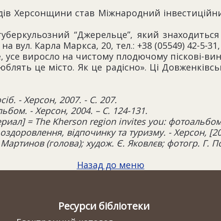
дів Херсонщини став Міжнародний інвестиційни
туберкульозний “Джерельце”, який знаходиться 
 вул. Карла Маркса, 20, тел.: +38 (05549) 42-5-31, 
, усе виросло на чистому плодючому піскові-виног
юблять це місто. Як це радісно». Ці Довженківс
б. - Херсон, 2007. - С. 207.
ьбом. - Херсон, 2004. – С. 124-131.
ал] = The Kherson region invites you: фотоальбом. 
здоровлення, відпочинку та туризму. - Херсон, [2013
 Мартинов (голова); худож. Є. Яковлєв; фотогр. Г. По
Назад до меню
Ресурси бібліотеки