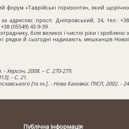
й форум «Таврійські горизонти», який щорічно
за адресою: просп. Дніпровський, 34, тел.: +38
+38 (05549) 43-9-39.
раднику, біля великої і чистої ріки і зроблено з
ькі рядки й сьогодні надихають мешканців Нової
- Херсон, 2008. – С. 270-279.
]. - С. 21.
славського [та ін.]. - Нова Каховка: ПІЄЛ, 2002. - 24
Публічна інформація