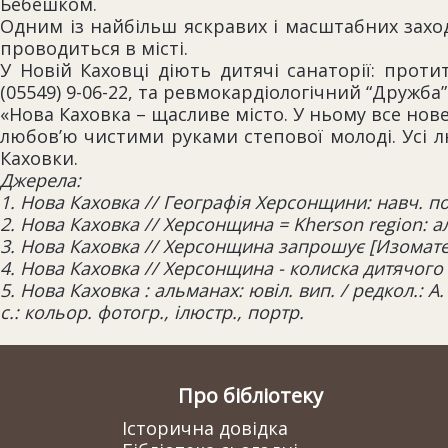
Бебешком.
Одним із найбільш яскравих і масштабних захо
проводиться в місті.
У Новій Каховці діють дитячі санаторії: проти
(05549) 9-06-22, та ревмокардіологічний “Дружба” на
«Нова Каховка – щасливе місто. У ньому все нове
любов’ю чистими руками степової молоді. Усі л
Каховки.
Джерела:
1. Нова Каховка // Географія Херсонщини: навч. посі
2. Нова Каховка // Херсонщина = Kherson region: ал
3. Нова Каховка // Херсонщина запрошує [Изоматери
4. Нова Каховка // Херсонщина - колиска дитячого о
5. Нова Каховка : альманах: ювіл. вип. / редкол.: А.
с.: кольор. фотогр., ілюстр., портр.
Про бібліотеку
Історична довідка