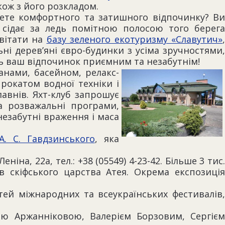
акож з його розкладом.
нете комфортного та затишного відпочинку? Ви
 сідає за ледь помітною полосою того берега
авітати на
базу зеленого екотуризму «Славутич»
,
ні дерев’яні євро-будинки з усіма зручностями,
ь ваш відпочинок приємним та незабутнім!
анами, басейном, релакс-
рокатом водної техніки і
авнів. Яхт-клуб запрошує
а розважальні програми,
незабутні враження і маса
А. С. Гавдзинського
, яка
на, 22а, тел.: +38 (05549) 4-23-42. Більше 3 тис.
в скіфського царства Атея. Окрема експозиція
тей міжнародних та всеукраїнських фестивалів,
ю Аржанніковою, Валерієм Борзовим, Сергієм