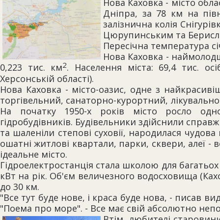
Нова Каховка - місто обл
Дніпра, за 78 км на пів
залізнична колія Снігурі
Цюрупинським та Берисл
Пересічна температура січ
Нова Каховка - наймолодш
2
0,223 тис. км
. Населення міста: 69,4 тис. о
Херсонській області).
Нова Каховка - місто-оазис, одне з найкрасив
торгівельний, санаторно-курортний, лікувально
На початку 1950-х років місто росло одно
гідробудівників. Будівельники здійснили справж
та шаленіли степові суховії, народилася чудова
ошатні житлові квартали, парки, сквери, алеї - 
ідеальне місто.
Гідроелектростанція стала школою для багатьох п
кВт на рік. Об'єм величезного водосховища (Ках
до 30 км.
"Все тут буде нове, і краса буде нова, - писа
"Поема про море". - Все має свій абсолютно неп
Втім, любителі старовини