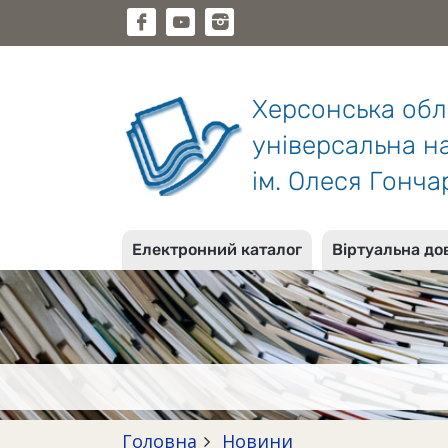
Херсонська об
універсальна на
ім. Олеся Гонча
Електронний каталог
Віртуальна до
Головна
Новини