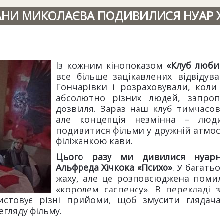
АНИ МИКОЛАЄВА ПОДИВИЛИСЯ НУАР Х
Із кожним кінопоказом
«Клуб люби
все більше зацікавлених відвідув
Гончарівки і розраховували, коли
абсолютно різних людей, запро
дозвілля. Зараз наш клуб тимчасо
але концепція незмінна – люди
подивитися фільми у дружній атмос
філіжанкою кави.
Цього разу ми дивилися нуарн
Альфреда Хічкока «Психо»
. У багать
жаху, але це розповсюджена помил
«королем саспенсу». В перекладі з
ристовує різні прийоми, щоб змусити глядача
егляду фільму.