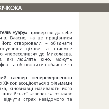
ІЧКОКА
телів нуару»
привертає до себе
ачів. Власне, на це працівники
 його створювали, – об’єднати
понувавши цікаве та приємне
во «переселився» до Миколаєва,
, які люблять кіно, можуть
фері та обговорити побачене за
ий слешер неперевершеного
ох Хічкок асоціюється з фільмами
ка, кінознавці називають його
 англійської «саспенс» означає
 відчути страх невідомого та