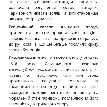
постачання, заблокували виходи з кремля та
розпочали регулярний обстріл цитаделі.
Гарнізон опинився в ізоляції, а його становище
швидко погіршувалося.
Економічний колапс.
Знищення посаду
призвело до втрати продовольчих складів і
запасів. Частина вцілілих припасів потрапила
до рук козаків, що ще більше посилило кризу
серед оборонців.
Психологічний тиск.
У московських джерелах
1618 року Сагайдачного називали
«
всепагубным врагом
», що свідчить про страх і
повагу, які викликало його ім'я серед
противників. Репутація гетьмана як
талановитого полководця та низка успішних
козацьких походів негативно впливали на
моральний стан гарнізону, послаблюючи його
готовність до тривалого опору.