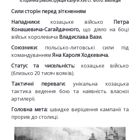
Історична реконструкція Калуги XVII ст. Фото: Вікіпедія
Сили сторін перед зіткненням
Нападники:
козацьке військо
Петра
Конашевича-Сагайдачного,
що діяло на боці
військ королевича
Владислава Вази.
Союзники:
польсько-литовські сили під
командуванням
Яна Кароля Ходкевича.
Статус та чисельність:
козацьке військо
(близько 20 тисяч вояків).
Тактичні переваги:
унікальна козацька
тактика ведення бою та наявність власної
артилерії.
Головна мета:
швидке вирішення кампанії та
прорив до столиці.