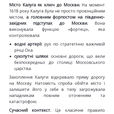
Місто Калуга як ключ до Москви.
На момент
1618 року Калуга була не просто провінційним
містом,
а головним форпостом на південно-
західних підступах до Москви.
Вона
виконувала функцію «фортеці», яка
контролювала:
водні артерії
: рух по стратегічно важливій
річці Ока.
сухопутні шляхи
: основні дороги, що вели
безпосередньо до столиці Московського
царства.
Захоплення Калуги відкривало пряму дорогу
на Москву. Натомість спроба обійти місто і
залишити його у себе в тилу загрожувала
нападникам повним оточенням та
катастрофою.
Сучасний контекст.
Це класичне правило