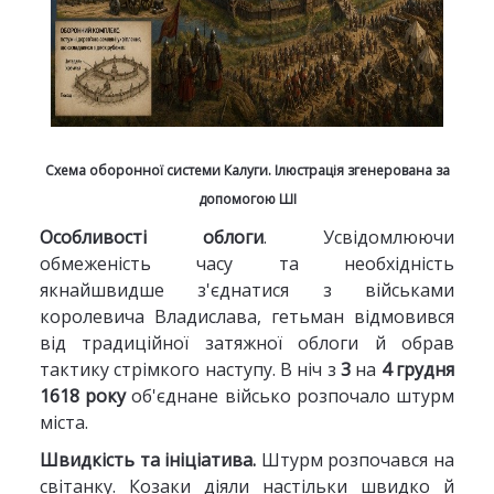
Схема оборонної системи Калуги. Ілюстрація згенерована за
допомогою ШІ
Особливості облоги
. Усвідомлюючи
обмеженість часу та необхідність
якнайшвидше з'єднатися з військами
королевича Владислава, гетьман відмовився
від традиційної затяжної облоги й обрав
тактику стрімкого наступу. В ніч з
3
на
4 грудня
1618 року
об'єднане військо розпочало штурм
міста.
Швидкість та ініціатива.
Штурм розпочався на
світанку. Козаки діяли настільки швидко й