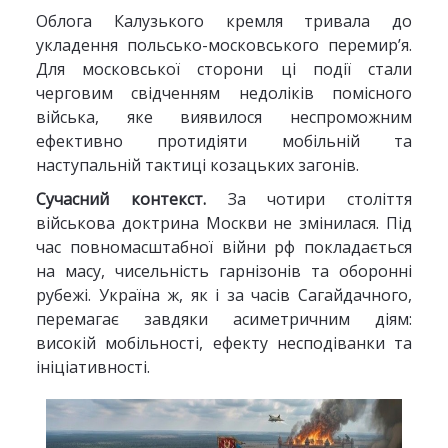
Облога Калузького кремля тривала до
укладення польсько-московського перемир’я.
Для московської сторони ці події стали
черговим свідченням недоліків помісного
війська, яке виявилося неспроможним
ефективно протидіяти мобільній та
наступальній тактиці козацьких загонів.
Сучасний контекст.
За чотири століття
військова доктрина Москви не змінилася. Під
час повномасштабної війни рф покладається
на масу, чисельність гарнізонів та оборонні
рубежі. Україна ж, як і за часів Сагайдачного,
перемагає завдяки асиметричним діям:
високій мобільності, ефекту несподіванки та
ініціативності.