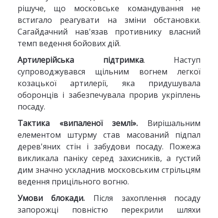
рішуче, що московське командування не
встигало реагувати на зміни обстановки.
Сагайдачний нав'язав противнику власний
темп ведення бойових дій.
Артилерійська підтримка
. Наступ
супроводжувався щільним вогнем легкої
козацької артилерії, яка придушувала
оборонців і забезпечувала прорив укріплень
посаду.
Тактика «випаленої землі».
Вирішальним
елементом штурму став масований підпал
дерев'яних стін і забудови посаду. Пожежа
викликала паніку серед захисників, а густий
дим значно ускладнив московським стрільцям
ведення прицільного вогню.
Умови блокади.
Після захоплення посаду
запорожці повністю перекрили шляхи