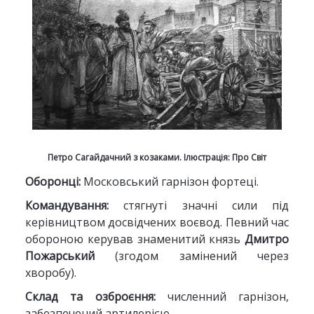
Петро Сагайдачний з козаками. Ілюстрація: Про Світ
Оборонці:
Московський гарнізон фортеці.
Командування:
стягнуті значні сили під
керівництвом досвідчених воєвод. Певний час
обороною керував знаменитий князь
Дмитро
Пожарський
(згодом замінений через
хворобу).
Склад та озброєння:
численний гарнізон,
забезпечений артилерією.