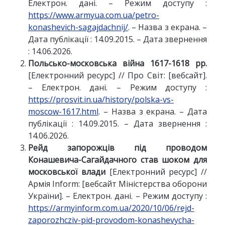
Електрон. дані. – Режим доступу :
https://www.armyua.com.ua/petro-
konashevich-sagajdachnij/
. – Назва з екрана. –
Дата публікації : 14.09.2015. – Дата звернення
: 14.06.2026.
Польсько-московська війна 1617-1618 рр.
[Електронний ресурс] // Про Світ: [вебсайт].
– Електрон. дані. – Режим доступу :
https://prosvit.in.ua/history/polska-vs-
moscow-1617.html
. – Назва з екрана. – Дата
публікації : 14.09.2015. – Дата звернення :
14.06.2026.
Рейд запорожців під проводом
Конашевича-Сагайдачного став шоком для
московської влади
[Електронний ресурс] //
Армія Inform: [вебсайт Міністерства оборони
України]. – Електрон. дані. – Режим доступу :
https://armyinform.com.ua/2020/10/06/rejd-
zaporozhcziv-pid-provodom-konashevycha-