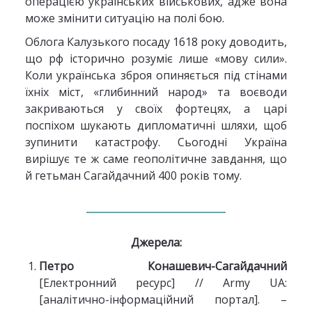
операцією українських військових, адже вона
може змінити ситуацію на полі бою.
Облога Калузького посаду 1618 року доводить,
що рф історично розуміє лише «мову сили».
Коли українська зброя опиняється під стінами
їхніх міст, «глибинний народ» та воєводи
закриваються у своїх фортецях, а царі
поспіхом шукають дипломатичні шляхи, щоб
зупинити катастрофу. Сьогодні Україна
вирішує те ж саме геополітичне завдання, що
й гетьман Сагайдачний 400 років тому.
Джерела:
Петро Конашевич-Сагайдачний
[Електронний ресурс] // Army UA:
[аналітично-інформаційний портал]. –