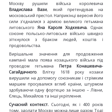
Москву рушили війська королевича
Владислава Вази
, який претендував на
московський престол. Наприкінці вересня його
сили з'єдналися з армією великого гетьмана
литовського
Яна Кароля Ходкевича.
Однак
союзне польсько-литовське військо швидко
зіткнулося з браком людей, коштів і
продовольства.
Вирішальне значення для продовження
кампанії мала поява козацького війська під
проводом гетьмана
Петра Конашевича-
Сагайдачного
. Влітку 1618 року козаки
вирушили на допомогу союзникам і стрімким
маршем просувалися вглиб країни, штурмом
здобуваючи одну фортецю за іншою – Лівни,
Єлець, Михайлов та інші укріплення.
Сучасний контекст.
Сьогодні, як і 400 років
тому, здолати Москву можна лише разом. Тоді