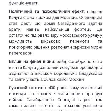
функціонувати.
Політичний та психологічний ефект:
падіння
Калуги стало «шоком для Москви». Очевидним
став факт, що армія Сагайдачного здатна
брати навіть найсильніші фортеці. Це
остаточно підірвало віру московського уряду у
можливість військової перемоги та
прискорило рішення розпочати серйозні мирні
переговори.
Вплив на фінал війни:
рейд Сагайдачного та
взяття Калуги дозволили йому безперешкодно
з'єднатися з військом королевича Владислава
та взяти участь в облозі самої Москви.
Сучасний контекст
. 400 років тому московські
воєводи з острахом чекали новин про рух
війська Сагайдачного. Сьогодні в росії так
само пильно стежать за кожною успішною