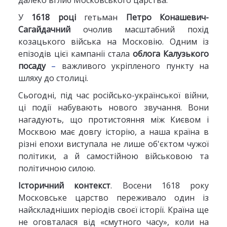
далеко вглиб Московського царства.
У
1618 році
гетьман
Петро Конашевич-
Сагайдачний
очолив масштабний похід
козацького війська на Московію. Одним із
епізодів цієї кампанії стала
облога Калузького
посаду
–
важливого укріпленого пункту на
шляху до столиці.
Сьогодні, під час російсько-української війни,
ці події набувають нового звучання. Вони
нагадують, що протистояння між Києвом і
Москвою має довгу історію, а наша країна в
різні епохи виступала не лише об'єктом чужої
політики, а й самостійною військовою та
політичною силою.
Історичний контекст
. Восени 1618 року
Московське царство переживало один із
найскладніших періодів своєї історії. Країна ще
не оговталася від «смутного часу», коли на