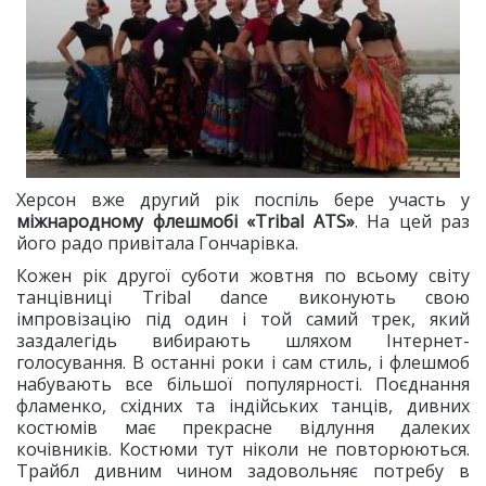
Херсон вже другий рік поспіль бере участь у
міжнародному флешмобі «Tribal ATS»
. На цей раз
його радо привітала Гончарівка.
Кожен рік другої суботи жовтня по всьому світу
танцівниці Tribal dance виконують свою
імпровізацію під один і той самий трек, який
заздалегідь вибирають шляхом Інтернет-
голосування. В останні роки і сам стиль, і флешмоб
набувають все більшої популярності. Поєднання
фламенко, східних та індійських танців, дивних
костюмів має прекрасне відлуння далеких
кочівників. Костюми тут ніколи не повторюються.
Трайбл дивним чином задовольняє потребу в