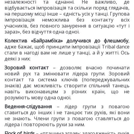
незалежності та єднанні. Не важливо, де
відбувається імпровізація та скільки поряд глядачів,
на першому місці інше – єдність усіх у танці. Групова
імпровізація неможлива без контакту всіх
учасників, без повного занурення в ситуацію «тут і
зараз», без відчуття одна одної.
Колектив «Байрамбіка» долучився до флешмобу
,
адже бажає, щоб принципи імпровізації Tribal dance
стали в нагоді вам не лише у танці, а й у житті. Ось
деякі з них:
Зоровий контакт
–­ дозволяє вчасно починати
новий рух та змінювати лідера групи. Зоровий
контакт та система ключів (попереджувальних
знаків) дає можливість створити спільний танець
навіть виконавицям з різних країн, що не
розуміють мову одна одної.
Ведення-слідування
– лідер групи з повагою
ставиться до інших і не танцює тих рухів, які вони
не знають. Члени групи з повагою ставляться до
лідера і повторюють рухи за ним.
Flock of birds
– «пташина зграя»: злагодженість рухів