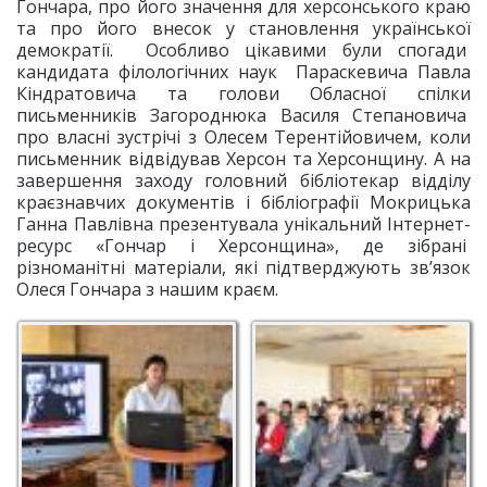
Гончара, про його значення для херсонського краю
та про його внесок у становлення української
демократії. Особливо цікавими були спогади
кандидата філологічних наук Параскевича Павла
Кіндратовича та голови Обласної спілки
письменників Загороднюка Василя Степановича
про власні зустрічі з Олесем Терентійовичем, коли
письменник відвідував Херсон та Херсонщину. А на
завершення заходу головний бібліотекар відділу
краєзнавчих документів і бібліографії Мокрицька
Ганна Павлівна презентувала унікальний Інтернет-
ресурс «Гончар і Херсонщина», де зібрані
різноманітні матеріали, які підтверджують зв’язок
Олеся Гончара з нашим краєм.