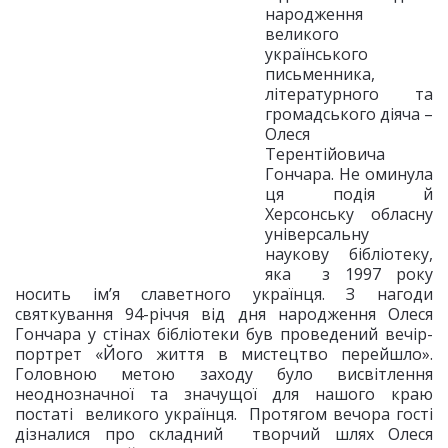
народження
великого
українського
письменника,
літературного та
громадського діяча –
Олеся
Терентійовича
Гончара. Не оминула
ця подія й
Херсонську обласну
універсальну
наукову бібліотеку,
яка з 1997 року
носить ім’я славетного українця. З нагоди
святкування 94-річчя від дня народження Олеся
Гончара у стінах бібліотеки був проведений вечір-
портрет «Його життя в мистецтво перейшло».
Головною метою заходу було висвітлення
неоднозначної та значущої для нашого краю
постаті великого українця. Протягом вечора гості
дізналися про складний творчий шлях Олеся