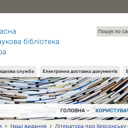
ласна
укова бібліотека
ра
відкова служба
Електронна доставка документів
ГОЛОВНА
КОРИСТУВА
и
Наші видання
Література про Херсонську