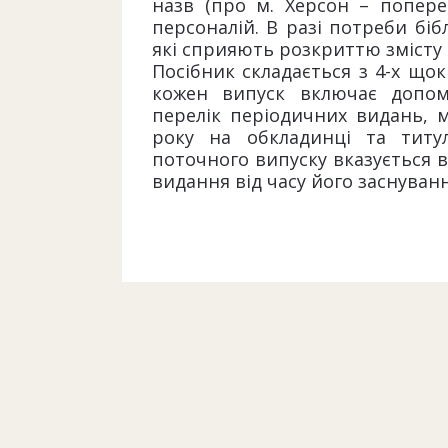
назв (про м. Херсон – попере
персоналій. В разі потреби бі
які сприяють розкриттю змісту 
Посібник складається з 4-х що
кожен випуск включає допомі
перелік періодичних видань, м
року на обкладинці та титу
поточного випуску вказується 
видання від часу його заснуванн