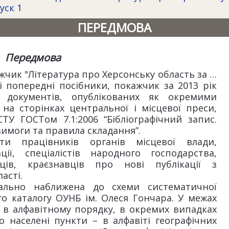
уск 1
ПЕРЕДМОВА
Передмова
чик "Література про Херсонську область за …
 і попередні посібники, покажчик за 2013 рік
и документів, опублікованих як окремими
 на сторінках центральної і місцевої преси,
ТУ ГОСТом 7.1:2006 “Бібліографічний запис.
вимоги та правила складання”.
и працівників органів місцевої влади,
ації, спеціалістів народного господарства,
ців, краєзнавців про нові публікації з
асті.
ально наближена до схеми систематичної
о каталогу ОУНБ ім. Олеся Гончара. У межах
 в алфавітному порядку, в окремих випадках
 населені пункти – в алфавіті географічних