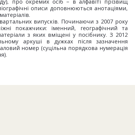
ду), про окремих осіб – в алфавіті прізвищ
бліографічні описи доповнюються анотаціями,
матеріалів.
квартальних випусків. Починаючи з 2007 року
жні покажчики: іменний, географічний та
атеріали з яких вміщені у посібнику. З 2012
льному аркуші в дужках після зазначення
валовий номер (суцільна порядкова нумерація
я).