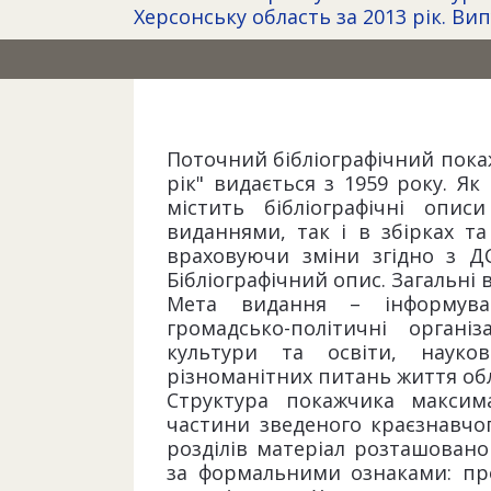
Херсонську область за 2013 рік. Вип
Поточний бібліографічний покаж
рік" видається з 1959 року. Як
містить бібліографічні опис
виданнями, так і в збірках та
враховуючи зміни згідно з ДС
Бібліографічний опис. Загальні 
Мета видання – інформуват
громадсько-політичні організ
культури та освіти, науков
різноманітних питань життя обл
Структура покажчика максим
частини зведеного краєзнавчог
розділів матеріал розташовано
за формальними ознаками: про