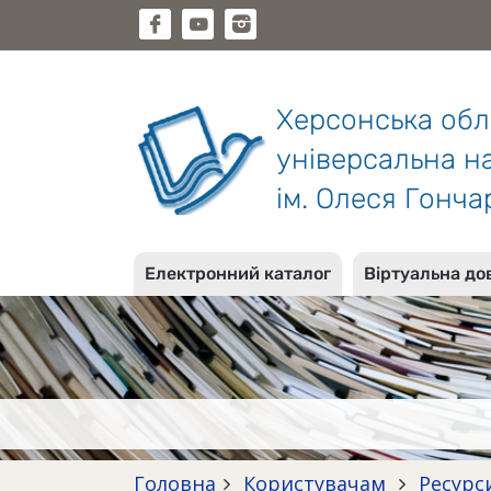
Херсонська об
універсальна на
ім. Олеся Гонча
Електронний каталог
Віртуальна до
Головна
Користувачам
Ресурс