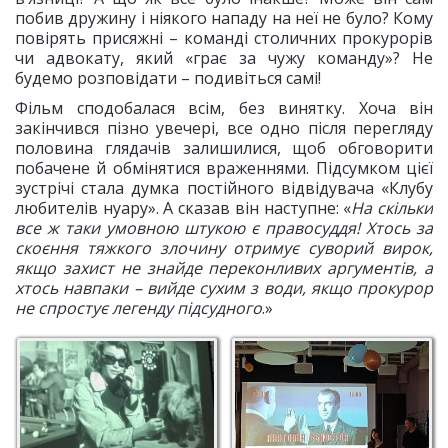
побив дружину і ніякого нападу на неї не було? Кому
повірять присяжні – команді столичних прокурорів
чи адвокату, який «грає за чужу команду»? Не
будемо розповідати – подивіться самі!
Фільм сподобалася всім, без винятку. Хоча він
закінчився пізно увечері, все одно після перегляду
половина глядачів залишилися, щоб обговорити
побачене й обмінятися враженнями. Підсумком цієї
зустрічі стала думка постійного відвідувача «Клубу
любителів нуару». А сказав він наступне: «
На скільки
все ж таки умовною штукою є правосуддя! Хтось за
скоєння тяжкого злочину отримує суворий вирок,
якщо захист не знайде переконливих аргументів, а
хтось навпаки – вийде сухим з води, якщо прокурор
не спростує легенду підсудного
.»