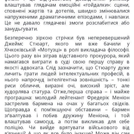
влаштував глядачам емоційні «гойдалки»: сцени,
сповнені жартів та дотепів, швидко змінювалися
напруженими драматичними епізодами, і навпаки.
Це не давало глядачеві змоги розслабитися або
занудьгувати.
Безперечно зіркою стрічки був неперевершений
Джеймс Стюарт, якого ми вже бачили у
Хічкоківській «Мотузці» в ролі викладача філософії.
Цього разу він зіграв відставного прокурора, який
намагався виграти в суді свою першу справу в
якості адвоката. Слід зазначити, що Стюарту дуже
личить грати людей інтелектуальних професій, в
нього напрочуд інтелігентна зовнішність – тонкі
риси обличчя, виразні очі, високий зріст, але
худорлява статура. Отже,перша справа – і майже
програшна: молодий лейтенант Фредерік Меніон
застрелив бармена на очах у багатьох свідків.
Щоправда є пом’якшуючі обставини – бармен
зґвалтував і побив дружину Меніона, і той
влаштував самосуд, а потім викликав для себе
поліцію. Чи вийде врятувати військового від
в’язниці? А що як все було інакше? Може він сам