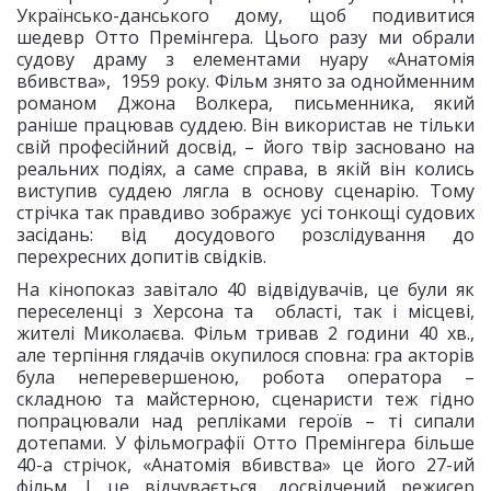
Українсько-данського дому, щоб подивитися
шедевр Отто Премінгера. Цього разу ми обрали
судову драму з елементами нуару «Анатомія
вбивства», 1959 року. Фільм знято за однойменним
романом Джона Волкера, письменника, який
раніше працював суддею. Він використав не тільки
свій професійний досвід, – його твір засновано на
реальних подіях, а саме справа, в якій він колись
виступив суддею лягла в основу сценарію. Тому
стрічка так правдиво зображує усі тонкощі судових
засідань: від досудового розслідування до
перехресних допитів свідків.
На кінопоказ завітало 40 відвідувачів, це були як
переселенці з Херсона та області, так і місцеві,
жителі Миколаєва. Фільм тривав 2 години 40 хв.,
але терпіння глядачів окупилося сповна: гра акторів
була неперевершеною, робота оператора –
складною та майстерною, сценаристи теж гідно
попрацювали над репліками героїв – ті сипали
дотепами. У фільмографії Отто Премінгера більше
40-а стрічок, «Анатомія вбивства» це його 27-ий
фільм. І це відчувається, досвідчений режисер