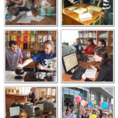
У нас в гостях
Проходить навчання в
"Чайна поезія". Фото
регіональному
М.С. Макарюка
навчальному центрі
"Бібліоміст" бібліотеки.
Фото М.С. Макарюка
Знайомство з мережею
Радощам немає меж.
"Інтернет". Навчання
Відкриття бібліосалону
проводить спеціаліст
для дітей "Казковий
відділу обслуговуваня.
диванчик". Фото М.С.
Фото М.С. Макарюка
Макарюка