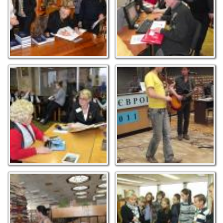
Макарюка
Проведення нової
Гурт “Город Неспящих”
форми бібліотечної
дарує гарний настрій на
роботи Жива
Днях Європи. Фото М.С.
бібліотека "Розмаїття
Макарюка
культур". Фото М.С.
Макарюка
Бук-арт від художниці
Комплексний захід до
Наталії Соломчак:
Дня бібліотек
робочі моменти. Фото
"Доторкнутися до
М.С. Макарюка
дива". Фото М.С.
Макарюка