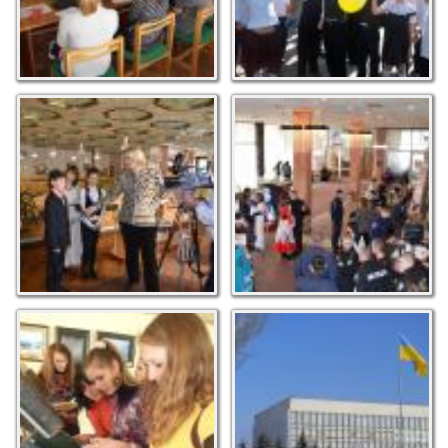
Такі маленькі, а вже –
Флешмоб до Дня
зірки! Під час
закоханих "Під
проведення науково-
прицілом купідона".
практичної конференції
Фото О. Лавінюкова
«Музей - невичерпна
скарбниця людських
святинь». Фото М.С.
Макарюка
Ексклюзивні матеріали.
Виявляється, у нас теж
Ерудиція - зброя
буває сніг! Фото М.С.
справжньої жінки. Фото
Макарюка
М.С. Макарюка