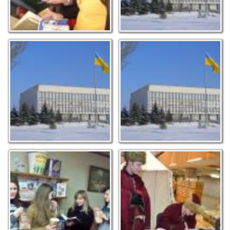
Виявляється, у нас теж
Виявляється, у нас теж
буває сніг. Фото М.С.
буває сніг. Фото М.С.
Макарюка
Макарюка
Їмо та слухаємо. Фото
Служба йде, а козак...
Н. Гаврильченко
не спить. Фото М.С.
Макарюка