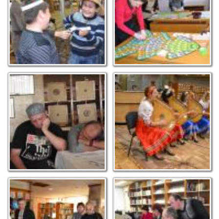
М.С. Макарюка
У вирі поезії
Літературно-
В.Кльона. Фото М.С.
мистецький вечір до
Макарюка
Дня писемності
"Звучиш, як
правдонька жива".
Виступ бандуристок.
Фото М.С. Макарюка
Почесний гість Дмитро
Курси по навчанню
Павличко залишає
роботи з комп'ютером
автограф бібліотеці.
проводить спеціаліст
Фото М. Підплетенної
бібліотеки. Фото М.С.