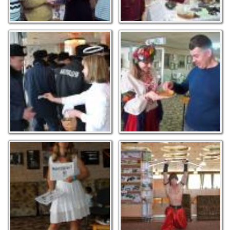
Бібліоянгол дарує
Масляна гуляє. Фото Н.
любов... Фото М.С.
Гаврильченко
Макарюка
Нью-Йорк, Санкт-
Під надійним захистом
Петербург, Сідней
козаків. Фото М.С.
читають херсонських
Макарюка
поетів на сторінках
газети "Интеллигент".
Фото М.С. Макарюка