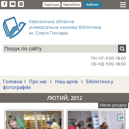
Кабінет
Українська
Звертайтеся
Херсонська обласна
універсальна наукова бібліотека
ім. Олеся Гончара
ПН-ЧТ: 9:00-18:00
СБ-НД: 9:00-18:00
Головна
Про нас
Наш архів
Бібліотека у
фотографіях
ЛЮТИЙ, 2012
Меню розділу
Програма для дітей
Монтаж "Ялинки
"Літо в бібліотеці".
бажань" руками
Фото М.С. Макарюка
бібліотекарей. Фото