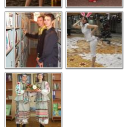
Ми не заблукали,
Бібліотечний кролик на
просто тренуємось...
Піксельній ялинці. Фото
Фото М.С. Макарюка
М.С. Макарюка
Завжди привітно та
гостинно в бібліотеці.
Фото М.С. Макарюка