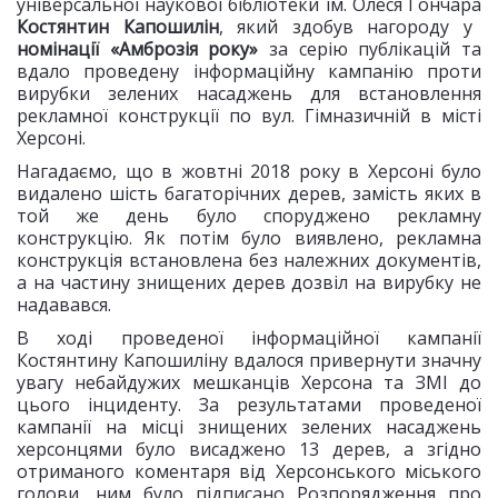
універсальної наукової бібліотеки ім. Олеся Гончара
Костянтин Капошилін
, який здобув нагороду у
номінації «Амброзія року»
за серію публікацій та
вдало проведену інформаційну кампанію проти
вирубки зелених насаджень для встановлення
рекламної конструкції по вул. Гімназичній в місті
Херсоні.
Нагадаємо, що в жовтні 2018 року в Херсоні було
видалено шість багаторічних дерев, замість яких в
той же день було споруджено рекламну
конструкцію. Як потім було виявлено, рекламна
конструкція встановлена без належних документів,
а на частину знищених дерев дозвіл на вирубку не
надавався.
В ході проведеної інформаційної кампанії
Костянтину Капошиліну вдалося привернути значну
увагу небайдужих мешканців Херсона та ЗМІ до
цього інциденту. За результатами проведеної
кампанії на місці знищених зелених насаджень
херсонцями було висаджено 13 дерев, а згідно
отриманого коментаря від Херсонського міського
голови, ним було підписано Розпорядження про