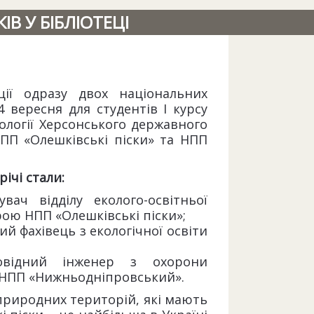
В У БІБЛІОТЕЦІ
ації одразу двох національних
 вересня для студентів I курсу
екології Херсонського державного
НПП «Олешківські піски» та НПП
ічі стали:
дувач відділу еколого-освітньої
ою НПП «Олешківські піски»;
ий фахівець з екологічної освіти
овідний інженер з охорони
 НПП «Нижньодніпровський».
природних територій, які мають