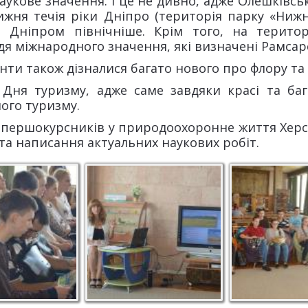
кове значення. І це не дивно, адже Олешківські
нижня течія ріки Дніпро (територія парку «Нижн
 Дніпром північніше. Крім того, на терито
дя міжнародного значення, які визначені Рамсарс
енти також дізналися багато нового про флору та 
і Дня туризму, адже саме завдяки красі та ба
ого туризму.
 першокурсників у природоохоронне життя Хер
та написання актуальних наукових робіт.
о
Алла Лазарєва
Зацікавлені с
нижних
ПП
ькі піски"