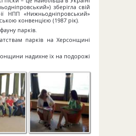
 піски – це найбільша в Україні
ьодніпровський») зберігла свій
рії НПП «Нижньодніпровський»
ькою конвенцією (1987 рік).
фауну парків.
гатствам парків на Херсонщині
сонщини надихне їх на подорожі
туденти
Налагодження
партренських зв'язків