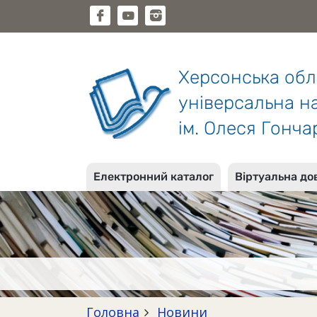
Херсонська об
універсальна на
ім. Олеся Гонча
Електронний каталог
Віртуальна до
Головна
Новини