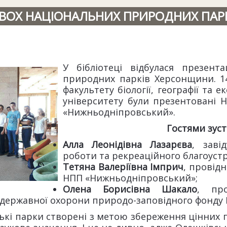
ВОХ НАЦІОНАЛЬНИХ ПРИРОДНИХ ПАРКІ
У бібліотеці відбулася презент
природних парків Херсонщини. 14
факультету біології, географії та 
університету були презентовані 
«Нижньодніпровський».
Гостями зустр
Алла Леонідівна Лазарєва
, заві
роботи та рекреаційного благоустр
Тетяна Валеріївна Імприч
, провідн
НПП «Нижньодніпровський»;
Олена Борисівна Шакало
, пр
 державної охорони природо-заповідного фонду
ські парки створені з метою збереження цінних 