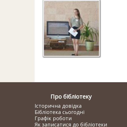
Керівниця Центру
екологічної інформації
розповідає про
природоохоронну
діяльність НПП
Про бібліотеку
Історична довідка
Бібліотека сьогодні
Графік роботи
Як записатися до бібліотеки