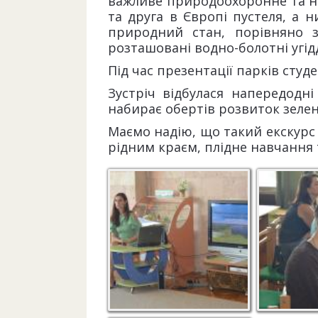
важливе природоохоронне та нау
та друга в Європі пустеля, а 
природний стан, порівняно з
розташовані водно-болотні угід
Під час презентації парків студ
Зустріч відбулася напередодн
набирає обертів розвиток зелен
Маємо надію, що такий екскурс
рідним краєм, плідне навчання 
Тетяна Імприч
Буклет пр
червонок
тварин Н
"Олешківс