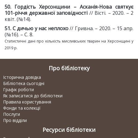
50. Гордість Херсонщини –
Асканія
-
Нова святкує
101
-
річчя державної заповідності
// Вісті. – 2020. – 2
квіт. (№14).
51. С дичью у
нас неплохо
// Гривна. – 2020. – 15 апр.
(№16). – С. 8.
Статистичні дані про кількість мисливських тварин на Херсонщині у
2019 р.
Про бібліотеку
Історична довідка
Бібліотека сьогодні
Графік роботи
Як записатися до бібліотеки
Правила користування
Фонди та колекції
Послуги
Про відділи
Ресурси бібліотеки