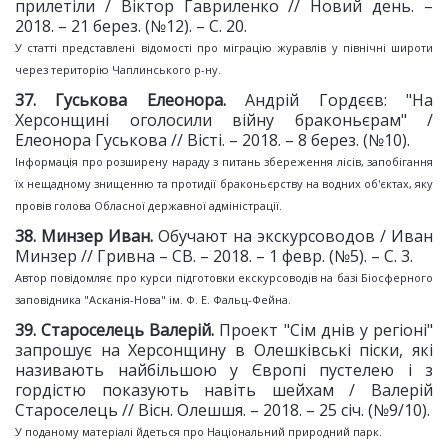
прилетіли / Віктор Гавриленко // Новий день. –
2018. – 21 берез. (№12). – С. 20.
У статті представлені відомості про міграцію журавлів у північні широти
через територію Чаплинського р-ну.
37. Гуськова Елеонора.
Андрій Гордєєв: "На
Херсонщині оголосили війну браконьєрам" /
Елеонора Гуськова // Вісті. – 2018. – 8 берез. (№10).
Інформація про розширену нараду з питань збереження лісів, запобігання
їх нещадному знищенню та протидії браконьєрству на водних об'єктах, яку
провів голова Обласної державної адміністрації.
38
. Минзер Иван.
Обучают на экскурсоводов / Иван
Минзер // Гривна – СВ. – 2018. – 1 февр. (№5). – С. 3.
Автор повідомляє про курси підготовки екскурсоводів на базі Біосферного
заповідника "Асканія-Нова" ім. Ф. Е. Фальц-Фейна.
3
9
. Староселець Валерій.
Проект "Сім днів у регіоні"
запрошує на Херсонщину в Олешківські піски, які
називають найбільшою у Європі пустелею і з
гордістю показують навіть шейхам / Валерій
Староселець // Вісн. Олешшя. – 2018. – 25 січ. (№9/10).
У поданому матеріалі йдеться про Національний природний парк.