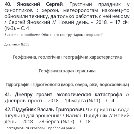
4
0
. Яновский Сергей.
Грустный праздник у
синоптиков : херсон. метеорологам наконец-то
обновили технику, да только работать с ней некому
/ Сергей Яновский // Новий день. – 2018. – 17 січ.
(№3). – С. 4.
Висвітлено проблеми Обласного центру гідрометеорології.
Див. також №205
Геофізична, геологічна і географічна характеристика
Геофізична характеристика
Гідрографія і гідрогеологія (моря, озера, ріки, водосховища)
41
. Днепру грозит экологическая
катастрофа
//
Днепров. просп. – 2018. – 14 марта (№11). – С. 4.
42. Піддубняк Василь Григорович.
Чи придатна вода
Інгульця для зрошення? / Василь Піддубняк // Новий
день. – 2018. – 28 берез. (№13). – С. 18.
Розглядаються екологічні проблеми річки.