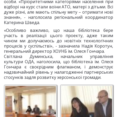
особи. «Пріоритетними категоріями населення при
відборі на курс стали воїни АТО, матері з дітьми. Всі
дуже різні, але мають спільну мету – отримати нові
знання», - наголосила регіональний координатор
Катерина Шведа.
«Особливо важливо, що наша бібліотека бере
участь в реалізації цього проекту, адже таким
чином ми долучаємось до новітніх технологічних
процесів у суспільстві», - зазначила Надія Коротун,
генеральний директор ХОУНБ ім. Олеся Гончара.
Світлана Думинська, начальник управління
культури ОДА, наголосила, що бібліотека ім. Олеся
Гончара є своєрідним флагманом, і демонструє
надзвичайний рівень у налагодженні партнерських
стосунків задля розвитку херсонської громади.
Співорганізатори
Регіональний
програми "Technology
координатор Катерина
Nation"
Шведа та представник
ГО "Об'єднання
"Самопоміч" в м.
Херсоні Андрій