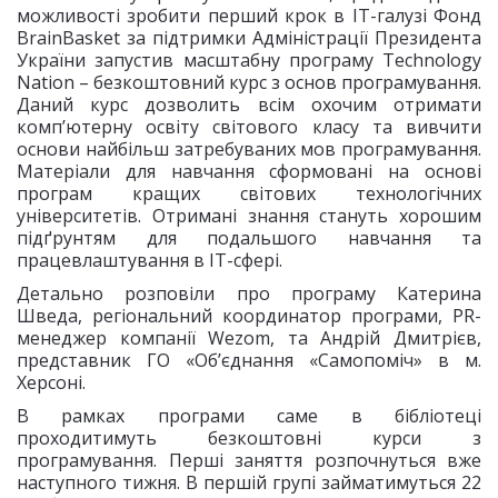
можливості зробити перший крок в ІТ-галузі Фонд
BrainBasket за підтримки Адміністрації Президента
України запустив масштабну програму Technology
Nation – безкоштовний курс з основ програмування.
Даний курс дозволить всім охочим отримати
комп’ютерну освіту світового класу та вивчити
основи найбільш затребуваних мов програмування.
Матеріали для навчання сформовані на основі
програм кращих світових технологічних
університетів. Отримані знання стануть хорошим
підґрунтям для подальшого навчання та
працевлаштування в ІТ-сфері.
Детально розповіли про програму Катерина
Шведа, регіональний координатор програми, PR-
менеджер компанії Wezom, та Андрій Дмитрієв,
представник ГО «Об’єднання «Самопоміч» в м.
Херсоні.
В рамках програми саме в бібліотеці
проходитимуть безкоштовні курси з
програмування. Перші заняття розпочнуться вже
наступного тижня. В першій групі займатимуться 22