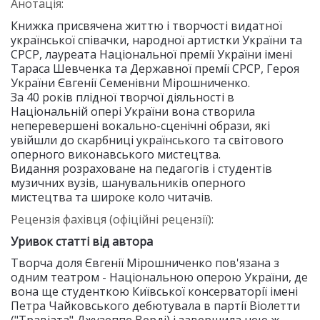
Анотація:
Книжка присвячена життю і творчості видатної
української співачки, народної артистки України та
СРСР, лауреата Національної премії України імені
Тараса Шевченка та Державної премії СРСР, Героя
України Євгенії Семенівни Мірошниченко.
За 40 років плідної творчої діяльності в
Національній опері України вона створила
неперевершені вокально-сценічні образи, які
увійшли до скарбниці українського та світового
оперного виконавського мистецтва.
Видання розраховане на педагогів і студентів
музичних вузів, шанувальників оперного
мистецтва та широке коло читачів.
Рецензія фахівця (офіційні рецензії):
Уривок статті від автора
Творча доля Євгенії Мірошниченко пов'язана з
одним театром - Національною оперою України, де
вона ще студенткою Київської консерваторії імені
Петра Чайковського дебютувала в партії Віолетти