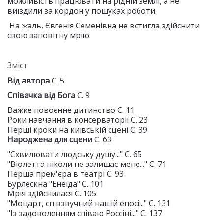
можливість працювати на рідній землі, а не
виїздили за кордон у пошуках роботи.
На жаль, Євгенія Семенівна не встигла здійснити
свою заповітну мрію.
Зміст
Від автора
С. 5
Співачка від Бога
С. 9
Важке повоєнне дитинство С. 11
Роки навчання в консерваторії С. 23
Перші кроки на київській сцені С. 39
Народжена для сцени
С. 63
"Схвилювати людську душу..." С. 65
"Віолетта ніколи не залишає мене..." С. 71
Перша прем'єра в театрі С. 93
Бурлескна "Енеїда" С. 101
Мрія здійснилася С. 105
"Моцарт, співзвучний нашій епосі..." С. 131
"Із задоволенням співаю Россіні..." С. 137