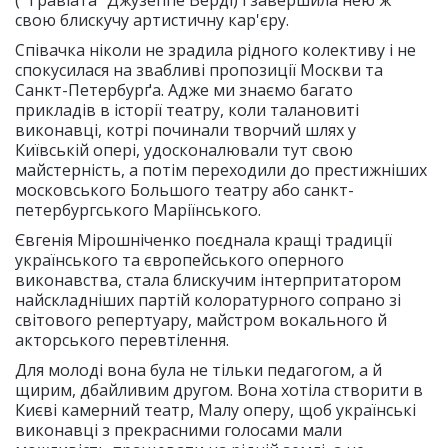
("Травіата" Джузеппе Верді) і завершила нею ж
свою блискучу артистичну кар'єру.
Співачка ніколи не зрадила рідного колективу і не
спокусилася на звабливі пропозиції Москви та
Санкт-Петербурґа. Адже ми знаємо багато
прикладів в історії театру, коли талановиті
виконавці, котрі починали творчий шлях у
Київській опері, удосконалювали тут свою
майстерність, а потім переходили до престижніших
московського Большого театру або санкт-
петербургського Маріїнського.
Євгенія Мірошніченко поєднала кращі традиції
українського та європейського оперного
виконавства, стала блискучим інтерпритатором
найскладніших партій колоратурного сопрано зі
світового репертуару, майстром вокального й
акторського перевтілення.
Для молоді вона була не тільки педагогом, а й
щирим, дбайливим другом. Вона хотіла створити в
Києві камерний театр, Малу оперу, щоб українські
виконавці з прекрасними голосами мали