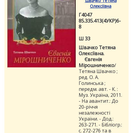
Швачко Тетяна
Олексіївна
Г4047
85.335.413(4УКР)6-
8
Ш 33
Швачко Тетяна
Олексіївна.
Євгенія
Мірошниченко
/
Тетяна Швачко ;
ред. О. А.
Голинська ;
передм. авт. - К. :
Муз. Україна, 2011.
- На авантит.: До
20-річчя
незалежності
України. - Дод.:
263-271. - Бібліогр.:
с. 272-276 та в