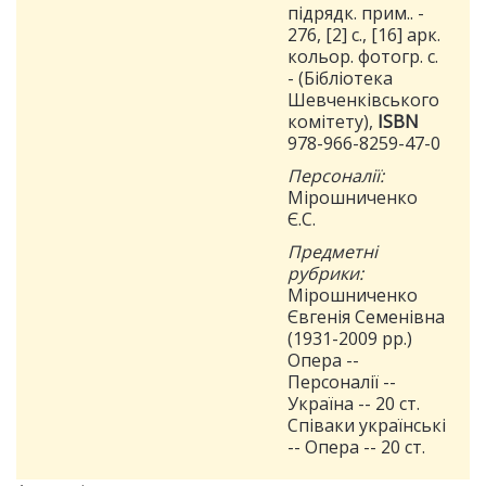
підрядк. прим.. -
276, [2] с., [16] арк.
кольор. фотогр. с.
- (Бібліотека
Шевченківського
комітету),
ISBN
978-966-8259-47-0
Персоналії:
Мірошниченко
Є.С.
Предметні
рубрики:
Мірошниченко
Євгенія Семенівна
(1931-2009 рр.)
Опера --
Персоналії --
Україна -- 20 ст.
Співаки українські
-- Опера -- 20 ст.