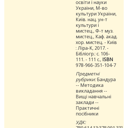
освіти і науки
України, М-во
культури України,
Київ. нац. ун-т
культури і
мистец., Ф-т муз.
мистец., Каф. акад.
хор. мистец. - Київ
: Ліра-К, 2017. -
Бібліогр.: с. 106-
111. - 111 с.,
ISBN
978-966-351-104-7
Предметні
рубрики:
Бандура
-- Методика
викладання --
Вищі навчальні
заклади --
Практичні
посібники
УДК: