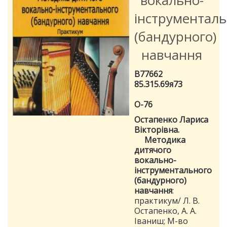
вокально-
інструменталь
(бандурного)
навчання
В77662
85.315.69я73
О-76
Остапенко Лариса
Вікторівна.
Методика
дитячого
вокально-
інструментального
(бандурного)
навчання
:
практикум/ Л. В.
Остапенко, А. А.
Іваниш; М-во