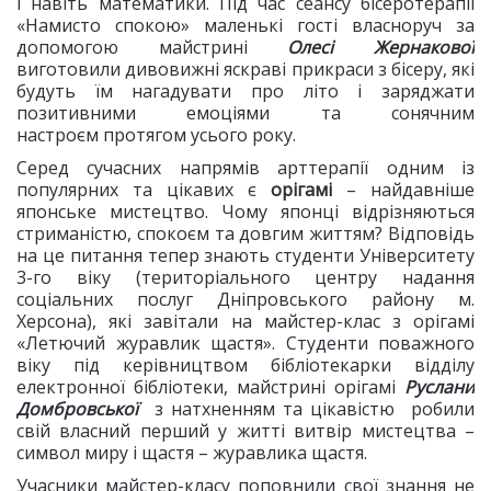
і навіть математики. Під час сеансу бісеротерапії
«Намисто спокою» маленькі гості власноруч за
допомогою майстрині
Олесі Жернакової
виготовили дивовижні яскраві прикраси з бісеру, які
будуть їм нагадувати про літо і заряджати
позитивними емоціями та сонячним
настроєм протягом усього року.
Серед сучасних напрямів арттерапії одним із
популярних та цікавих є
орігамі
– найдавніше
японське мистецтво. Чому японці відрізняються
стриманістю, спокоєм та довгим життям? Відповідь
на це питання тепер знають студенти Університету
3-го віку (територіального центру надання
соціальних послуг Дніпровського району м.
Херсона), які завітали на майстер-клас з орігамі
«Летючий журавлик щастя». Студенти поважного
віку під керівництвом бібліотекарки відділу
електронної бібліотеки, майстрині орігамі
Руслани
Домбровської
з натхненням та цікавістю робили
свій власний перший у житті витвір мистецтва –
символ миру і щастя – журавлика щастя.
Учасники майстер-класу поповнили свої знання не