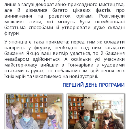
лише з галузі декоративно-прикладного мистецтва,
але й дізналися багато цікавих фактів про
виникнення та розвиток орігамі. Розглянули
можливі згини, які можуть бути скомбіновані
багатьма способами й утворювати дуже складні
фігури.
У японців є така прикмета: перед тим як складати
папірець у фігурку, необхідно над ним загадати
бажання. Якщо ваш витвір удасться, то й бажання
незабаром здійсниться. А оскільки усі учасники
майстер-класу вийшли з Гончарівки з чудовими
птахами в руках, то побажаємо їм здійснення всіх
їхніх мрій та чекатимемо на нові зустрічі.
ПЕРШИЙ ДЕНЬ ПРОГРАМИ