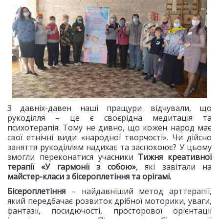
З давніх-давен наші пращури відчували, що
рукоділля – це є своєрідна медитація та
психотерапія. Тому не дивно, що кожен народ має
свої етнічні види «народної творчості». Чи дійсно
заняття рукоділлям надихає та заспокоює? У цьому
змогли переконатися учасники
Тижня креативної
терапії «У гармонії з собою»
, які завітали на
майстер-класи з бісероплетіння та орігамі.
Бісероплетіння
– найдавніший метод арттерапії,
який передбачає розвиток дрібної моторики, уваги,
фантазії, посидючості, просторової орієнтації