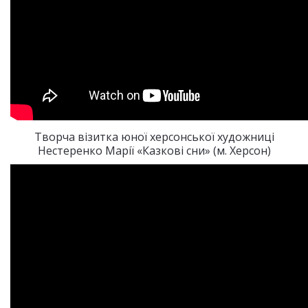
Творча візитка юної херсонської художниці
Нестеренко Марії «Казкові сни» (м. Херсон)