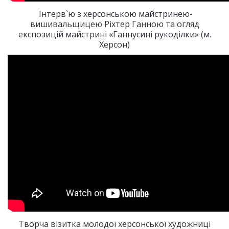
Інтерв`ю з херсонською майстринею-
вишивальщицею Ріхтер Ганною та огляд
експозицій майстрині «Ганнусині рукоділки» (м.
Херсон)
Творча візитка молодої херсонської художниці