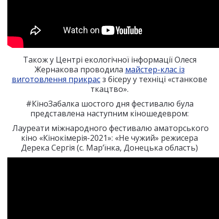
Також у Центрі екологічної інформації Олеся
Жернакова проводила
майстер-клас із
виготовлення прикрас
з бісеру у техніці «станкове
ткацтво».
#КіноЗабалка шостого дня фестивалю була
представлена наступним кіношедевром:
Лауреати міжнародного фестивалю аматорського
кіно «Кінокімерія-2021»: «Не чужий» режисера
Дерека Сергія (с. Мар’їнка, Донецька область)