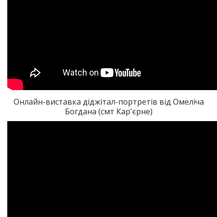
Онлайн-виставка діджітал-портретів від Омеліча
Богдана (смт Кар'єрне)