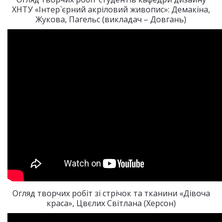
ХНТУ «Інтер`єрний акріловий живопис»: Демакіна,
Жукова, Пагельс (викладач – Довгань)
Огляд творчих робіт зі стрічок та тканини «Дівоча
краса», Цвєлих Світлана (Херсон)