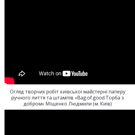
Огляд творчих робіт київської майстерні паперу
ручного лиття та штампів «Bag.of.good.Торба з
добром» Міщенко Людмили (м. Київ)