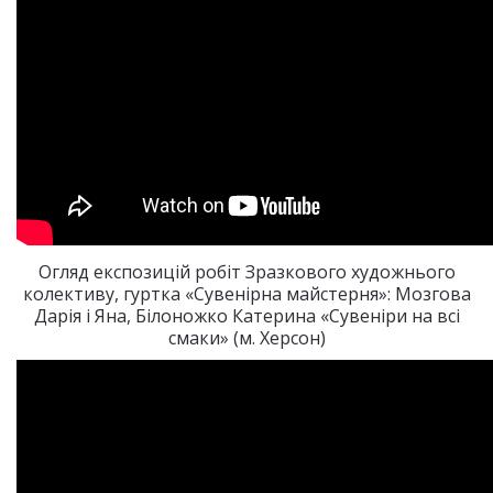
Огляд експозицій робіт Зразкового художнього
колективу, гуртка «Сувенірна майстерня»: Мозгова
Дарія і Яна, Білоножко Катерина «Сувеніри на всі
смаки» (м. Херсон)