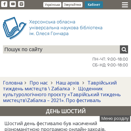
Кабінет
Українська
Звертайтеся
Херсонська обласна
універсальна наукова бібліотека
ім. Олеся Гончара
ПН-ЧТ: 9:00-18:00
СБ-НД: 9:00-18:00
Головна
Про нас
Наш архів
Таврійський
тиждень мистецтв \ Zабалка
Щоденник
культурологічного проєкту «Таврійський тиждень
мистецтв\Zабалка – 2021». Про фестиваль
ДЕНЬ ШОСТИЙ
Меню розділу
Шостий день фестивалю був насичений
різноманітною програмою онлайн-заходів,