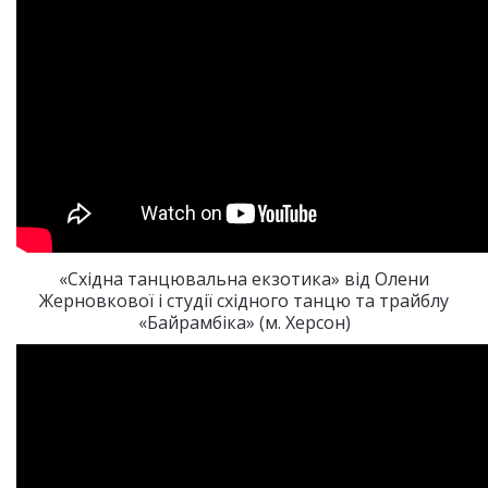
«Східна танцювальна екзотика» від Олени
Жерновкової і студії східного танцю та трайблу
«Байрамбіка» (м. Херсон)