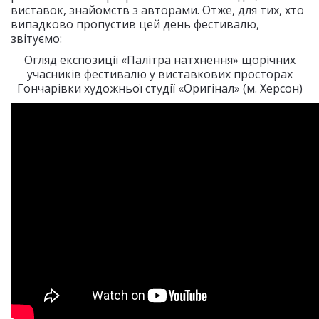
виставок, знайомств з авторами. Отже, для тих, хто
випадково пропустив цей день фестивалю,
звітуємо:
Огляд експозиції «Палітра натхнення» щорічних
учасників фестивалю у виставкових просторах
Гончарівки художньої студії «Оригінал» (м. Херсон)