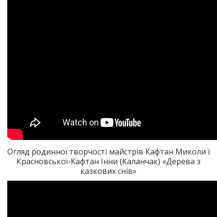
Огляд родинної творчості майстрів Кафтан Миколи і
Красновської-Кафтан Інни (Каланчак) «Дерева з
казкових снів»