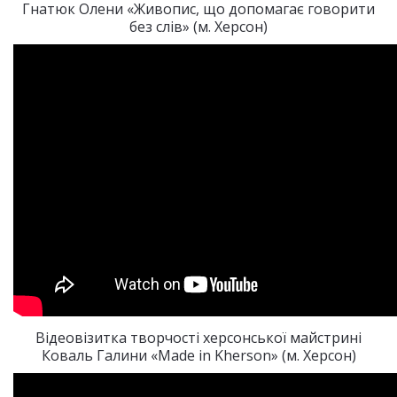
Гнатюк Олени «Живопис, що допомагає говорити
без слів» (м. Херсон)
Відеовізитка творчості херсонської майстрині
Коваль Галини «Made in Kherson» (м. Херсон)