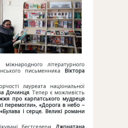
 міжнародного літературного
сонського письменника
Віктора
рчості лауреата національної
ча Дочинця
. Тепер є можливість
ижжя про карпатського мудреця
які перемогли», «Дорога в небо –
 «Булава і серце. Великі романи
ікувані бестселери
Джонатана