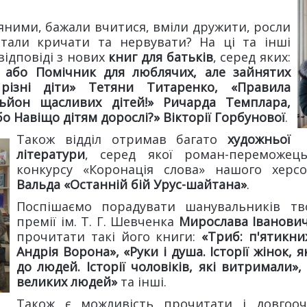
яними, бажали вчитися, вміли дружити, росли
стали кричати та нервувати? На ці та інші
ідповіді з нових
книг для батьків
, серед яких:
 або Помічник для люблячих, але зайнятих
 різні діти» Тетяни Титаренко, «Правила
льйон щасливих дітей!» Ричарда Темплара,
о Навіщо дітям дорослі?» Вікторії Горбунової
.
Також відділ отримав багато
художньої
літератури
, серед якої роман-переможець
конкурсу «Коронація слова» нашого хер
Вальда «Останній бій Урус-шайтана»
.
Поспішаємо порадувати шанувальників тво
премії ім. Т. Г. Шевченка
Мирослава Іванови
прочитати такі його книги:
«Триб: п'ятикн
Андрія Ворона», «Руки і душа. Історії жінок, 
до людей. Історії чоловіків, які витримали»,
великих людей»
та інші.
Також є можливість прочитати і довгооч