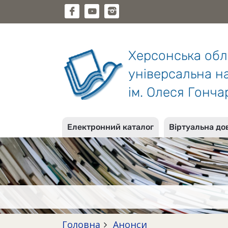
Херсонська об
універсальна на
ім. Олеся Гонча
Електронний каталог
Віртуальна до
Головна
Анонси