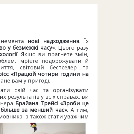
бонемента
нові надходження
. Їх
во у безмежжі часу»
. Цього разу
хології
. Якщо ви прагнете змін,
облем, мрієте подорожувати й
иття, світовий бестселер та
рісс «Працюй чотири години на
ане вам у пригоді.
ати свій час та організувати
х результатів у всіх справах, ви
онера
Брайана Трейсі «Зроби це
и більше за менший час»
. А тим,
змовника, а також стати уважним