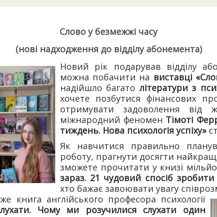
Слово у безмежжі часу
(нові надходження до відділу абонемента)
Новий рік подарував відділу а
можна побачити на
виставці «Сло
надійшло багато
літератури з пси
хочете позбутися фінансових пр
отримувати задоволення від ж
міжнародний феномен
Тімоті Фер
тиждень. Нова психологія успіху»
ст
Як навчитися правильно планув
роботу, прагнути досягти найкращи
зможете прочитати у книзі мільй
зараз. 21 чудовий спосіб зробит
хто бажає завоювати увагу співро
же книга англійського професора психології
лухати. Чому ми розучилися слухати один