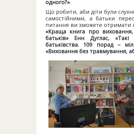
одного?»
.
Що робити, аби діти були слухн
самостійними, а батьки пере
питання ви зможете отримати в
«Краща книга про виховання,
батьків» Енн Дуглас, «Такі
батьківства. 109 порад – мі
«Виховання без травмування, аб