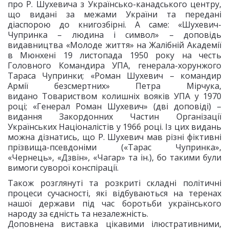
про Р. Шухевича з Українсько-канадського центру,
що видані за межами України та передані
діаспорою до книгозбірні. А саме: «Шухевич-
Чупринка – людина і символ» – доповідь
видавництва «Молоде життя» на Жалібній Академії
в Мюнхені 19 листопада 1950 року на честь
Головного Командира УПА, генерала-хорунжого
Тараса Чупринки; «Роман Шухевич – командир
Армії безсмертних» Петра Мірчука,
видано Товариством колишніх вояків УПА у 1970
році; «Генерал Роман Шухевич» (дві доповіді) –
видання Закордонних Частин Організації
Українських Націоналістів у 1966 році. Із цих видань
можна дізнатись, що Р. Шухевич мав різні фіктивні
прізвища-псевдоніми («Тарас Чупринка»,
«Чернець», «Дзвін», «Чагар» та ін.), бо такими були
вимоги суворої конспірації.
Також розглянуті та розкриті складні політичні
процеси сучасності, які відбуваються на теренах
нашої держави під час боротьби українського
народу за єдність та незалежність.
Доповнена виставка цікавими ілюстративними,