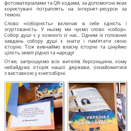
фотоматеріалами та QR-кодами, за допомогою яких
користувачі потраплять на інтернет-ресурси за
темою.
Слово «соборність» включає в себе єдність і
згуртованість. У ньому ми чуємо слово «собор».
Собор душі є у кожного із нас... Одним із головних
завдань собору душі є знати і пам’ятати свою
історію. Тож вивчаймо власну історію та цінуймо
цілість землі рідної та народу!
Отже, запрошуємо всіх жителів Херсонщини, кому
небайдужа історія нашої держави, ознайомитися
з виставкою у книгозбірні.