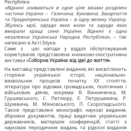
Республіки.
«Віднині зливаються в одне ціле віками розділені
частини України – Галичина, Буковина, Закарпаття
та Придніпрянська Україна – в одну велику Україну.
Збулись мрії, заради яких жили та заради яких
вмирали кращі сини України. Віднині є одна
незалежна Українська Народна Республіка»
, – так
написано в Акті Злуки.
Саме з цієї нагоди у відділі обслуговування
користувачів представлена
книжково-ілюстративна
виставка
«
Соборна Україна: від ідеї до життя».
На виставці представлені видання, які висвітлюють
сторінки української історії, національно-
визвольних процесів початку ХХ століття,
література про відомих громадських, політичних і
військових діячів, зокрема: В. Винниченка, М.
Грушевського, С. Петлюру, Є. Петрушевича, Р.
Шухевича, М. Міхновського, П. Скоропадського.
Також представлені монографії, наукові видання,
збірники документів, праці видатних українських
державників, матеріали конференцій, статті з
наукових періодичних видань та рідкісні видання