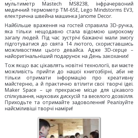
мультиметр Mastech MS8238, інфрачервоний
медичний термометр TM-65Е, Lego Mindstorms EV3,
електрична швейна машинка Janome Decor.
Найбільше враження на гостей справила 3D-ручка,
яка тільки нещодавно стала відомою широкому
загалу людей. Під час зустрічі бажаючі мали змогу
підготуватися до свята 14 лютого, скориставшись
можливостями цього девайса. Адже 3D-серце –
найоригінальніший подарунок на День закоханих!
Тож якщо вас цікавлять новітні технології, ви маєте
можливість прийти до нашої книгозбірні, аби не
тільки отримати інформацію про креативну
майстерню, а й практично втілити свої творчі ідеї.
Maker Space – це прекрасне місце для цікавого
спілкування, наукових дискусій та веселого дозвілля.
Приходьте та отримайте задоволення! Реалізуйте
найсміливіші творчі наміри!
Перше знайомство з
творчим майданчиком