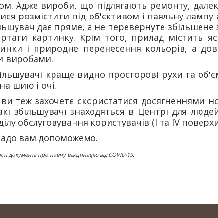
м. Адже вироби, що підлягають ремонту, дале
ися розмістити під об'єктивом і паяльну лампу
льшувач дає пряме, а не перевернуте збільшене
тати картинку. Крім того, прилад містить яс
ртинки і природне перенесення кольорів, а до
ми виробами.
ільшувачі краще видно просторові рухи та об'є
а шию і очі.
і ви теж захочете скористатися досягненнями но
кі збільшувачі знаходяться в Центрі для люд
ілу обслуговування користувачів (І та ІV поверхи
 радо вам допоможемо.
ості документа про повну вакцинацію від COVID-19.