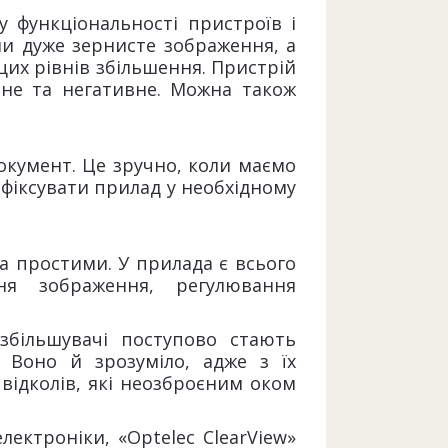
у функціональності пристроїв і
али дуже зернисте зображення, а
их рівнів збільшення. Пристрій
вне та негативне. Можна також
окумент. Це зручно, коли маємо
афіксувати прилад у необхідному
а простими. У прилада є всього
ня зображення, регулювання
збільшувачі поступово стають
 Воно й зрозуміло, адже з їх
відколів, які неозброєним оком
ектроніки, «Optelec ClearView»