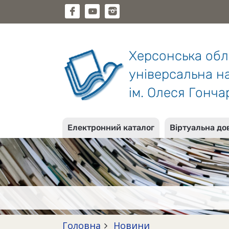
Херсонська об
універсальна на
ім. Олеся Гонча
Електронний каталог
Віртуальна до
Головна
Новини