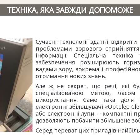
ТЕХНІКА, ЯКА ЗАВЖДИ ДОПОМОЖЕ
Сучасні технології здатні відкрит
проблемами зорового сприйняття,
інформації. Спеціальна техніка
забезпечення розширюють гориз
вадами зору, зокрема і професійно
отримання нових знань.
Але ж не секрет, що речі, які б
спеціалізованою метою, часом
використання. Саме така доля с
електронні збільшувачі «Optelec Cle
або електронні лупи, – компактні п
дозволяють побачити збільшене зоб
Серед переваг цих приладів найбіль