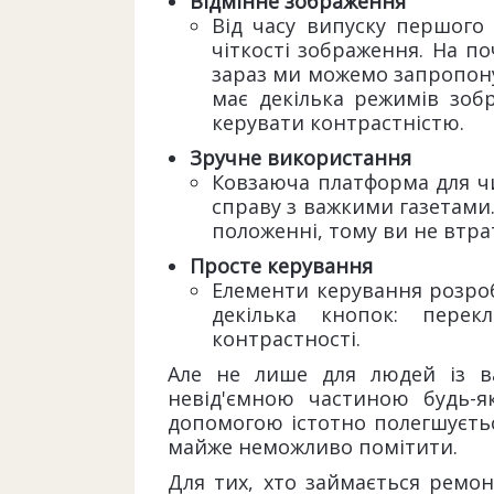
Відмінне зображення
Від часу випуску першого 
чіткості зображення. На по
зараз ми можемо запропону
має декілька режимів зоб
керувати контрастністю.
Зручне використання
Ковзаюча платформа для чи
справу з важкими газетами.
положенні, тому ви не втра
Просте керування
Елементи керування розроб
декілька кнопок: пере
контрастності.
Але не лише для людей із ва
невід'ємною частиною будь-я
допомогою істотно полегшуєтьс
майже неможливо помітити.
Для тих, хто займається ремон