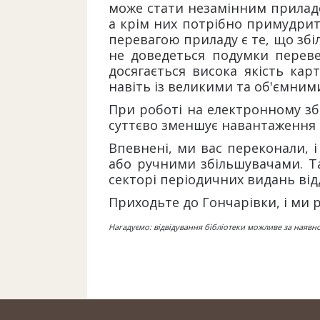
може стати незамінним приладо
а крім них потрібно примудрит
перевагою приладу є те, що збі
не доведеться подумки перевер
досягається висока якість ка
навіть із великими та об'ємни
При роботі на електронному зб
суттєво зменшує навантаження н
Впевнені, ми вас переконали, 
або ручними збільшувачами. Та
секторі періодичних видань відд
Приходьте до Гончарівки, і ми
Нагадуємо: відвідування бібліотеки можливе за наявн