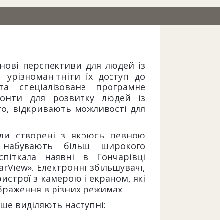
и нові перспективи для людей із
 урізноманітніти їх доступ до
 та спеціалізоване програмне
онти для розвитку людей із
го, відкривають можливості для
ули створені з якоюсь певною
 набувають більш широкого
піткала наявні в Гончарівці
arView». Електронні збільшувачі,
ристрої з камерою і екраном, які
раження в різних режимах.
ше виділяють наступні: