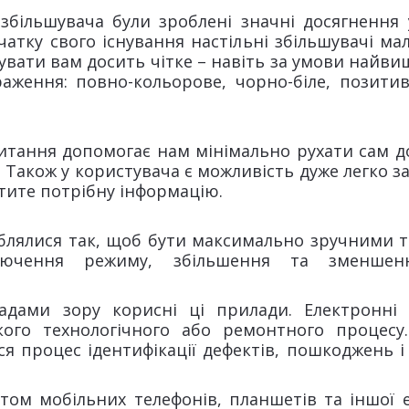
збільшувача були зроблені значні досягнення 
чатку свого існування настільні збільшувачі м
вати вам досить чітке – навіть за умови найвищ
раження: повно-кольорове, чорно-біле, позити
тання допомогає нам мінімально рухати сам д
 Також у користувача є можливість дуже легко з
тите потрібну інформацію.
лялися так, щоб бути максимально зручними т
ключення режиму, збільшення та зменшен
дами зору корисні ці прилади. Електронні 
кого технологічного або ремонтного процесу.
я процес ідентифікації дефектів, пошкоджень і 
том мобільних телефонів, планшетів та іншої ел