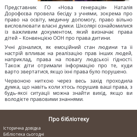
Представник ГО «Нова генерація» Наталія
Дорофєєва провела бесіду з учнями, зокрема про
право на освіту, медичну допомогу, право вільно
висловлювати власні думки. Школярі ознайомилися
із важливим документом, який визначає права
дітей – Конвенцією ООН про права дитини.
Учні дізналися, як емоційний стан людини та її
настрій впливає на реалізацію прав інших людей,
наприклад, права на повагу людської гідності.
Також діти отримали інформацію про те, куди
варто звертатися, якщо їхні права було порушено.
Червоною ниткою через весь захід проходила
думка, що навіть коли хтось порушив ваші права, з
будь-якої ситуації можна знайти вихід, якщо ви
володієте правовими знаннями.
Про бібліотеку
Історична довідка
Бібліотека сьогодні