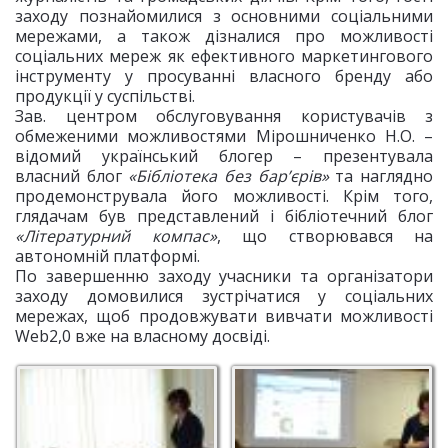
заходу познайомилися з основними соціальними
мережами, а також дізналися про можливості
соціальних мереж як ефективного маркетингового
інструменту у просуванні власного бренду або
продукції у суспільстві.
Зав. центром обслуговування користувачів з
обмеженими можливостями Мірошниченко Н.О. –
відомий український блогер – презентувала
власний блог
«Бібліотека без бар’єрів»
та наглядно
продемонструвала його можливості. Крім того,
глядачам був представлений і бібліотечний блог
«Літературний компас»
, що створювався на
автономній платформі.
По завершенню заходу учасники та організатори
заходу домовилися зустрічатися у соціальних
мережах, щоб продовжувати вивчати можливості
Web2,0 вже на власному досвіді.