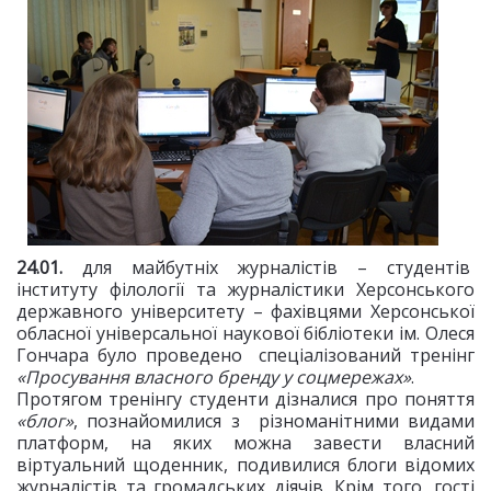
24.01.
для майбутніх журналістів – студентів
інституту філології та журналістики Херсонського
державного університету – фахівцями Херсонської
обласної універсальної наукової бібліотеки ім. Олеся
Гончара було проведено спеціалізований тренінг
«Просування власного бренду у соцмережах»
.
Протягом тренінгу студенти дізналися про поняття
«блог»
, познайомилися з різноманітними видами
платформ, на яких можна завести власний
віртуальний щоденник, подивилися блоги відомих
журналістів та громадських діячів. Крім того, гості