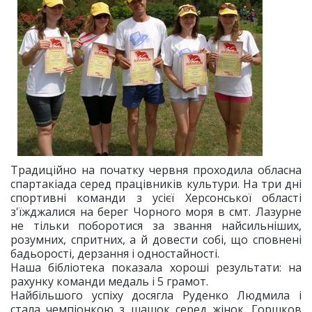
Традиційно на початку червня проходила обласна
спартакіада ​​серед працівників культури. На три дні
спортивні команди з усієї Херсонської області
з'їжджалися на берег Чорного моря в смт. Лазурне
не тільки поборотися за звання найсильніших,
розумних, спритних, а й довести собі, що сповнені
бадьорості, дерзання і одностайності.
Наша бібліотека показала хороші результати: на
рахунку команди медаль і 5 грамот.
Найбільшого успіху досягла Руденко Людмила і
стала чемпіонкою з шашок серед жінок. Горшков