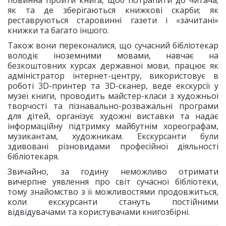
повинна пройти книга, щоб потрапити до читача;
як та де зберігаються книжкові скарби; як
реставруються старовинні газети і «зачитані»
книжки та багато іншого.
Також вони переконалися, що сучасний бібліотекар
володіє іноземними мовами, навчає на
безкоштовних курсах державної мови, працює як
адміністратор інтернет-центру, використовує в
роботі 3D-принтер та 3D-сканер, веде екскурсії у
музеї книги, проводить майстер-класи з художньої
творчості та пізнавально-розважальні програми
для дітей, організує художні виставки та надає
інформаційну підтримку майбутнім хореографам,
музикантам, художникам. Екскурсанти були
здивовані різновидами професійної діяльності
бібліотекаря.
Звичайно, за годину неможливо отримати
вичерпне уявлення про світ сучасної бібліотеки,
тому знайомство з її можливостями продовжиться,
коли екскурсанти стануть постійними
відвідувачами та користувачами книгозбірні.