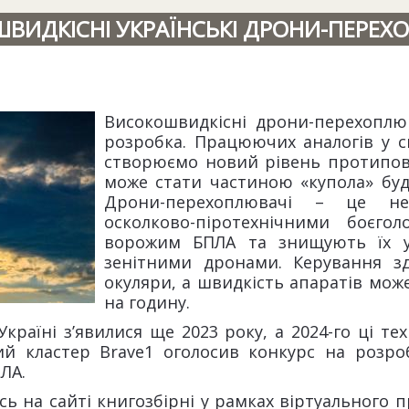
ВИДКІСНІ УКРАЇНСЬКІ ДРОНИ-ПЕРЕХ
Високошвидкісні дрони-перехоплюв
розробка. Працюючих аналогів у с
створюємо новий рівень протипові
може стати частиною «купола» буд
Дрони-перехоплювачі – це нев
осколково-піротехнічними боєгол
ворожим БПЛА та знищують їх у 
зенітними дронами. Керування з
окуляри, а швидкість апаратів може
на годину.
раїні з’явилися ще 2023 року, а 2024-го ці те
ий кластер Brave1 оголосив конкурс на розро
ЛА.
 на сайті книгозбірні у рамках віртуального 