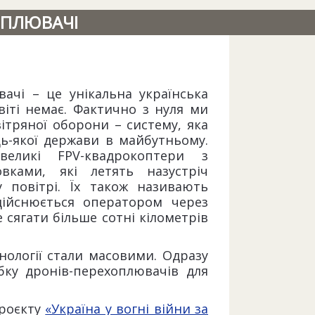
ОПЛЮВАЧІ
ачі – це унікальна українська
віті немає. Фактично з нуля ми
тряної оборони – систему, яка
ь-якої держави в майбутньому.
еликі FPV-квадрокоптери з
овками, які летять назустріч
повітрі. Їх також називають
дійснюється оператором через
 сягати більше сотні кілометрів
хнології стали масовими. Одразу
бку дронів-перехоплювачів для
проєкту
«Україна у вогні війни за