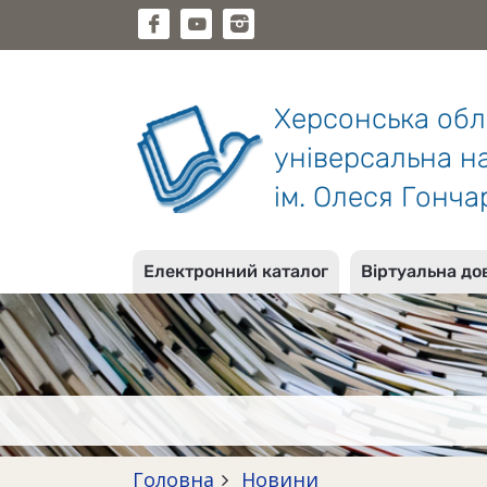
Херсонська об
універсальна на
ім. Олеся Гонча
Електронний каталог
Віртуальна до
Головна
Новини