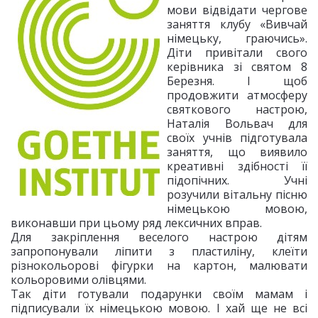
мови відвідати чергове
заняття клубу «Вивчай
німецьку, граючись».
Діти привітали свого
керівника зі святом 8
Березня. І щоб
продовжити атмосферу
святкового настрою,
Наталія Вольвач для
своїх учнів підготувала
заняття, що виявило
креативні здібності її
підопічних. Учні
розучили вітальну пісню
німецькою мовою,
виконавши при цьому ряд лексичних вправ.
Для закріплення веселого настрою дітям
запропонували ліпити з пластиліну, клеїти
різнокольорові фігурки на картон, малювати
кольоровими олівцями.
Так діти готували подарунки своїм мамам і
підписували їх німецькою мовою. І хай ще не всі