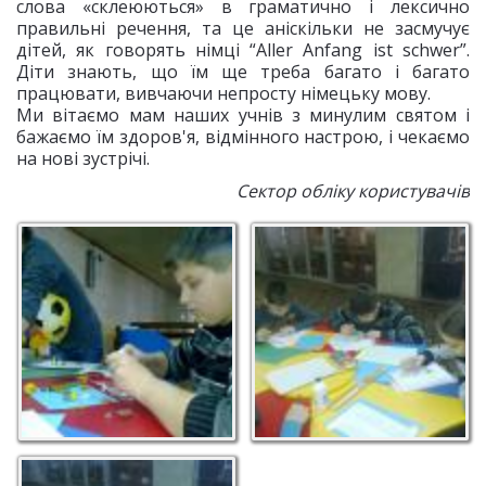
слова «склеюються» в граматично і лексично
правильні речення, та це аніскільки не засмучує
дітей, як говорять німці “Aller Anfang ist schwer”.
Діти знають, що їм ще треба багато і багато
працювати, вивчаючи непросту німецьку мову.
Ми вітаємо мам наших учнів з минулим святом і
бажаємо їм здоров'я, відмінного настрою, і чекаємо
на нові зустрічі.
Сектор обліку користувачів