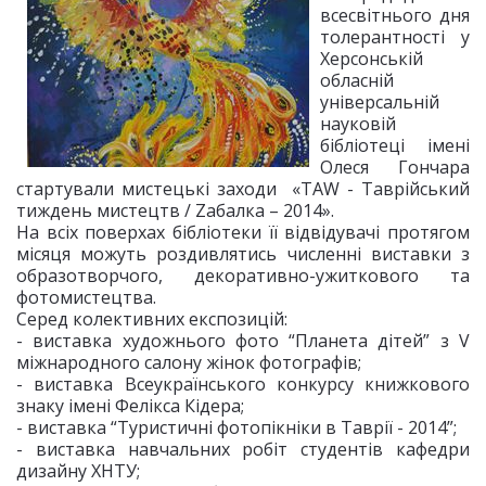
всесвітнього дня
толерантності у
Херсонській
обласній
універсальній
науковій
бібліотеці імені
Олеся Гончара
стартували мистецькі заходи «TAW - Таврійський
тиждень мистецтв / Zабалка – 2014».
На всіх поверхах бібліотеки її відвідувачі протягом
місяця можуть роздивлятись численні виставки з
образотворчого, декоративно-ужиткового та
фотомистецтва.
Серед колективних експозицій:
- виставка художнього фото “Планета дітей” з V
міжнародного салону жінок фотографів;
- виставка Всеукраїнського конкурсу книжкового
знаку імені Фелікса Кідера;
- виставка “Туристичні фотопікніки в Таврії - 2014”;
- виставка навчальних робіт студентів кафедри
дизайну ХНТУ;