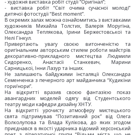
- художня виставка робіт студії “Оригінал”;
- виставка робіт “Світ очима сучасної молоді”
дитячої фотостудії “Best moment”.
В окремих залах можна ознайомитись з виставками
художників Михайла Толстих, Валерія Моругіна,
Олександра Теплякова, Ірини Бержестовської та
Нелі Гінкул.
Привертають увагу своєю витонченістю та
оригінальним авторським стилем роботи майстрів
декоративно-прикладного мистецтва Людмили
Сидоренко, Анастасії Станкевич, Марини
Сарницької, Інни Лазур та інших.
Не залишають байдужими інсталяції Олександра
Семенченка з печерного арт майданчика “Кудикіни
гори/нори”.
На відкритті вразив своєю фантазією показ
авангардних моделей одягу від Студентського
театру моди кафедри дизайну ХНТУ.
На відкритті урочисту атмосферу мистецького
свята підтримував “Позитивний рок” від Олега
Волколупова та Влада Кулікова, до яких згодом
приєднався в якості ударника відомий херсонський
поет з літературної групи “Відьми міста, що не