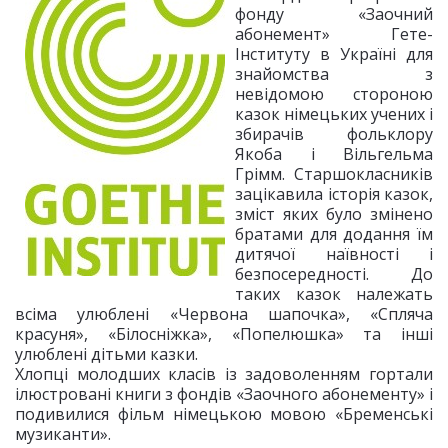
фонду «Заочний
абонемент» Гете-
Інституту в Україні для
знайомства з
невідомою стороною
казок німецьких учених і
збирачів фольклору
Якоба і Вільгельма
Грімм. Старшокласників
зацікавила історія казок,
зміст яких було змінено
братами для додання їм
дитячої наївності і
безпосередності. До
таких казок належать
всіма улюблені «Червона шапочка», «Спляча
красуня», «Білосніжка», «Попелюшка» та інші
улюблені дітьми казки.
Хлопці молодших класів із задоволенням гортали
ілюстровані книги з фондів «Заочного абонементу» і
подивилися фільм німецькою мовою «Бременські
музиканти».