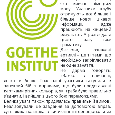
яка вивчає німецьку
мову. Учасники клубу
отримують все більше і
більше нової цікавої
інформації, адже
працюють на кінцевий
результат. А розглядали
цього разу вже
граматику.
Дієслова, означені
артиклі – це ті теми, що
необхідно закріплювати
не одне заняття.
Не дарма говорять:
«Важко в навчанні,
легко в бою». Тож наші учасники вступили в
запеклий бій з вправами, що були представлені
картками різних кольорів, які треба було правильно
з’єднати, і вийшли з цього бою переможцями.
Велика увага також приділялась правильній вимові.
Реалізовували це завдання за допомогою вправ,
суть яких полягала в вивченні інтернаціональних