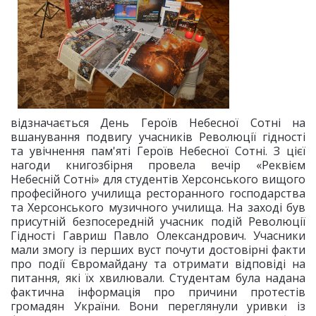
відзначається День Героїв Небесної Сотні на
вшанування подвигу учасників Революції гідності
та увічнення пам'яті Героїв Небесної Сотні. З цієї
нагоди книгозбірня провела вечір «Реквієм
Небесній Сотні» для студентів Херсонського вищого
професійного училища ресторанного господарства
та Херсонського музичного училища. На заході був
присутній безпосередній учасник подій Революції
Гідності Гавриш Павло Олександрович. Учасники
мали змогу із перших вуст почути достовірні факти
про події Євромайдану та отримати відповіді на
питання, які їх хвилювали. Студентам була надана
фактична інформація про причини протестів
громадян України. Вони переглянули уривки із