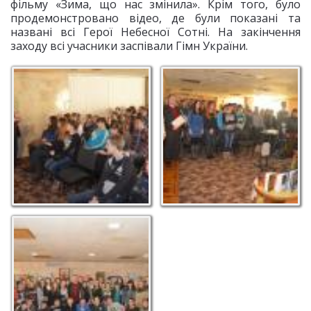
фільму «Зима, що нас змінила». Крім того, було
продемонстровано відео, де були показані та
названі всі Герої Небесної Сотні. На закінчення
заходу всі учасники заспівали Гімн України.
Гавриш Павло
Хвилина мовчання
Олександрович
Аудиторія заходу