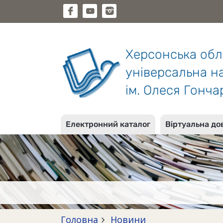
Херсонська об
універсальна на
ім. Олеся Гонча
Електронний каталог
Віртуальна до
Головна
Новини