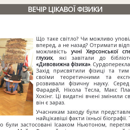
ВЕЧІР ЦІКАВОЇ ФІЗИКИ
Що таке світло? Чи можливо упові
вперед, а не назад? Отримати відп
можливість
учні Херсонської сп
глухих
, які завітали до біблі
«Дивовижна фізика»
. Сурдоперекл
Захід присвятили фізиці та тим
своїми теоретичними та експ
розвивали фізичну науку. Сере
Фарадей, Нікола Тесла, Макс Пл
Хокінг. Ці видатні вчені змінили 
він є зараз.
Учасникам заходу були представле
найцікавіші факти їхньої біографії.
о були застосовані Ісааком Ньютоном, перегл