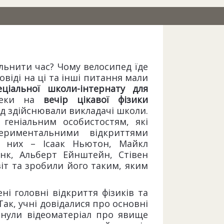
льнити час? Чому велосипед їде
овіді на ці та інші питання мали
еціальної школи-інтернату для
отеки на
вечір цікавої фізики
ад здійснювали викладачі школи.
 геніальним особистостям, які
ериментальними відкриттями
д них – Ісаак Ньютон, Майкл
анк, Альберт Ейнштейн, Стівен
світ та зробили його таким, яким
ні головні відкриття фізиків та
 Так, учні довідалися про основні
янули відеоматеріал про явище