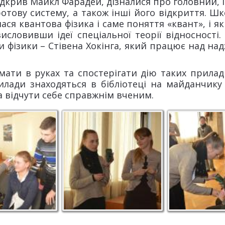
відкрив Майкл Фарадей, дізналися про головний,
отову систему, а також інші його відкриття. Шк
лася квантова фізика і саме поняття «квант», і
исловивши ідеї спеціальної теорії відносності.
и фізики – Стівена Хокінга, який працює над н
мати в руках та спостерігати дію таких прилад
лади знаходяться в бібліотеці на майданчику 
а відчути себе справжнім вченим.