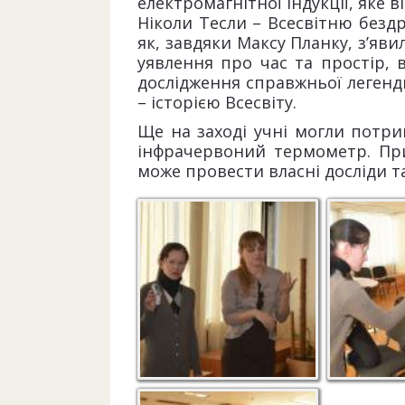
електромагнітної індукції, яке 
Ніколи Тесли – Всесвітню бездр
як, завдяки Максу Планку, з’яви
уявлення про час та простір, в
дослідження справжньої легенд
– історією Всесвіту.
Ще на заході учні могли потри
інфрачервоний термометр. При
може провести власні досліди т