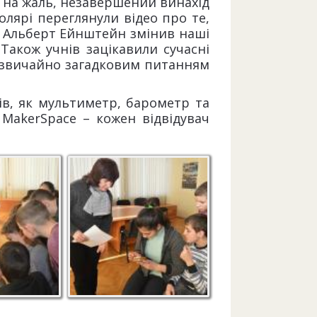
 і на жаль, незавершений винахід
олярі переглянули відео про те,
 як Альберт Ейнштейн змінив наші
 Також учнів зацікавили сучасні
адзвичайно загадковим питанням
ів, як мультиметр, барометр та
MakerSpace – кожен відвідувач