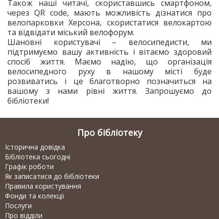
Також наші читачі, скориставшись смартфоном,
через QR code, мають можливість дізнатися про
велопарковки Херсона, скористатися велокартою
та відвідати міський велофорум.
Шановні користувачі – велосипедисти, ми
підтримуємо вашу активність і вітаємо здоровий
спосіб життя. Маємо надію, що організація
велосипедного руху в нашому місті буде
розвиватись і це благотворно позначиться на
вашому з нами рівні життя. Запрошуємо до
бібліотеки!
Про бібліотеку
Історична довідка
Бібліотека сьогодні
Графік роботи
Як записатися до бібліотеки
Правила користування
Фонди та колекції
Послуги
Про відділи