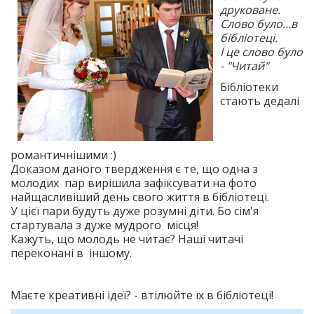
друковане.
Слово було...в
бібліотеці.
І це слово було
- "Читай"
Бібліотеки
стають дедалі
романтичнішими :)
Доказом даного твердження є те, що одна з
молодих пар вирішила зафіксувати на фото
найщасливіший день свого життя в бібліотеці.
У цієї пари будуть дуже розумні діти. Бо сім'я
стартувала з дуже мудрого місця!
Кажуть, що молодь не читає? Наші читачі
переконані в іншому.
Маєте креативні ідеї? - втілюйте їх в бібліотеці!