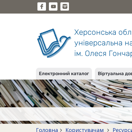
Херсонська об
універсальна на
ім. Олеся Гонча
Електронний каталог
Віртуальна до
Головна
Користувачам
Ресурс