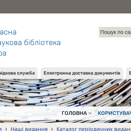
ласна
укова бібліотека
ра
відкова служба
Електронна доставка документів
ГОЛОВНА
КОРИСТУВА
и
Наші видання
Каталог періодичних вида