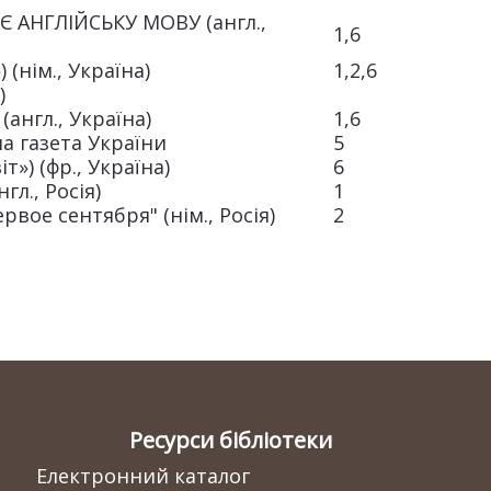
 АНГЛІЙСЬКУ МОВУ (англ.,
1,6
») (нім., Україна)
1,2,6
а)
) (англ., Україна)
1,6
а газета України
5
віт») (фр., Україна)
6
нгл., Росія)
1
рвое сентября" (нім., Росія)
2
Ресурси бібліотеки
Електронний каталог