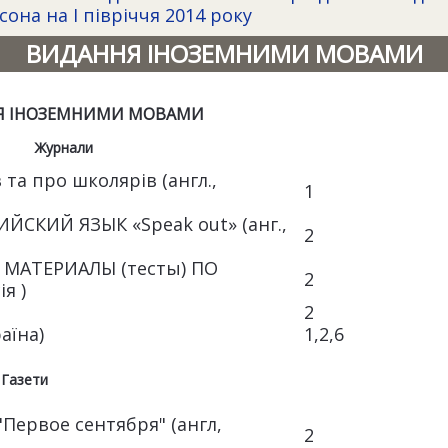
она на І півріччя 2014 року
ВИДАННЯ ІНОЗЕМНИМИ МОВАМИ
Я ІНОЗЕМНИМИ МОВАМИ
Журнали
та про школярів (англ.,
1
СКИЙ ЯЗЫК «Speak оut» (анг.,
2
МАТЕРИАЛЫ (тесты) ПО
2
ія )
2
аїна)
1,2,6
Газети
"Первое сентября" (англ,
2