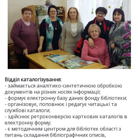
Відділ каталогізування:
- займається аналітико-синтетичною обробкою
документів на різних носіях інформації;
- формує електронну базу даних фонду бібліотеки;
- організовує, поповнює і редагує читацькі та
службові каталоги;
- здійснює ретроконверсію карткових каталогів в
електронну форму;
- є методичним центром для бібліотек області з
питань складання бібліографічних описів,