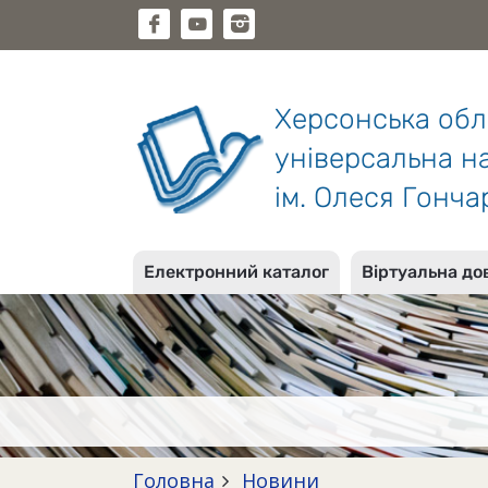
Херсонська об
універсальна на
ім. Олеся Гонча
Електронний каталог
Віртуальна до
Головна
Новини