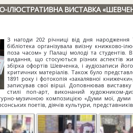
О-ІЛЮСТРАТИВНА ВИСТАВКА «ШЕВЧЕ
З нагоди 202 річниці від дня народження
бібліотека організувала виїзну книжково-і
поза часом» у Палаці молоді та студентів. 
видання, що стосуються різних аспектів жи
збірка офортів Шевченка, і аудіозаписи його
критичних матеріалів. Також було представл
1891 року і фотокопія «захалявної книжечки»
записував свої вірші. Доповнював виставк
стилі поп-арт, виконаний художником-ди
турно-музичною композицією «Думи мої, думи м
сонських поетів, діячів культури, представників
морської
Наша виставка
Відвідувачі
переглядають