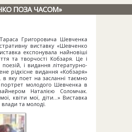
НКО ПОЗА ЧАСОМ»
 Тараса Григоровича Шевченка
люстративну виставку «Шевченко
Виставка експонувала найновіші
ття та творчості Кобзаря. Це і
 поезій, і видання літературно-
ене рідкісне видання «Кобзаря»
, в яку поет на засланні таємно
у портрет молодого Шевченка в
зайнером Наталією Соломчак.
ої, квіти мої, діти…» Виставка
 влади та молоді.