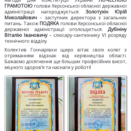
нагоди Дня Конституції України
ПОЧЕСНОЮ
ГРАМОТОЮ
голови Херсонської обласної державної
адміністрації нагороджується:
Золотухін Юрій
Миколайович
– заступник директора з загальних
питань. Також
ПОДЯКА
голови Херсонської обласної
державної адміністрації оголошується:
Дубініну
Віталію Івановичу
– слюсару-сантехнику VI розряду
технічного відділу.
Колектив Гончарівки щиро вітає своїх колег з
отриманням відзнак від керівництва області.
Бажаємо досягнення ще більших професійних висот,
міцного здоров’я та наснаги у роботі!