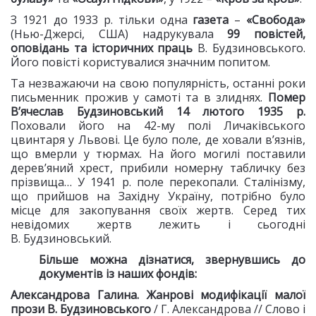
З 1921 до 1933 р. тільки одна
газета
–
«Свобода»
(Нью-Джерсі, США) надрукувала
99 повістей,
оповідань та історичних праць
В. Будзиновського.
Його повісті користувалися значним попитом.
Та незважаючи на свою популярність, останні роки
письменник прожив у самоті та в злиднях.
Помер
В’ячеслав Будзиновський 14 лютого 1935 р.
Поховали його на 42-му полі Личаківського
цвинтаря у Львові. Це було поле, де ховали в’язнів,
що вмерли у тюрмах. На його могилі поставили
дерев’яний хрест, прибили номерну табличку без
прізвища… У 1941 р. поле перекопали. Сталінізму,
що прийшов на Західну Україну, потрібно було
місце для закопування своїх жертв. Серед тих
невідомих жертв лежить і сьогодні
В. Будзиновський.
Більше можна дізнатися, звернувшись до
документів
із наших фондів:
Александрова Галина. Жанрові модифікації малої
прози В. Будзиновського
/ Г. Александрова // Слово і