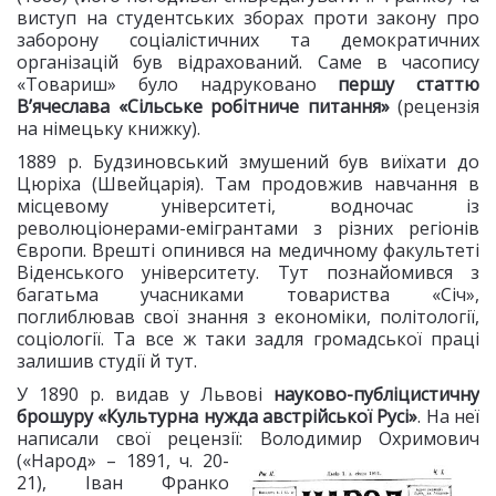
виступ на студентських зборах проти закону про
заборону соціалістичних та демократичних
організацій був відрахований. Саме в часопису
«Товариш» було надруковано
першу статтю
В’ячеслава «Сільське робітниче питання»
(рецензія
на німецьку книжку).
1889 р. Будзиновський змушений був виїхати до
Цюріха (Швейцарія). Там продовжив навчання в
місцевому університеті, водночас із
революціонерами-емігрантами з різних регіонів
Європи. Врешті опинився на медичному факультеті
Віденського університету. Тут познайомився з
багатьма учасниками товариства «Січ»,
поглиблював свої знання з економіки, політології,
соціології. Та все ж таки задля громадської праці
залишив студії й тут.
У 1890 р. видав у Львові
науково-публіцистичну
брошуру «Культурна нужда австрійської Русі»
. На неї
написали свої рецензії: Володимир
Охримович
(«Народ» – 1891, ч. 20-
21), Іван Франко