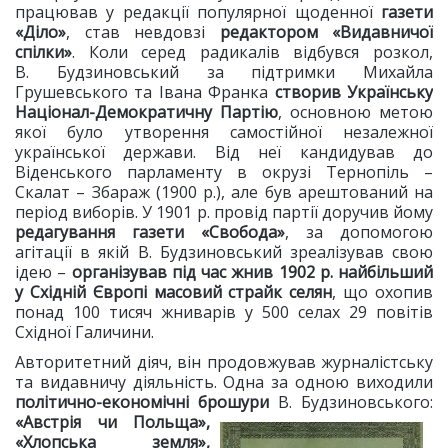
працював у редакції популярної щоденної
газети
«Діло»
, став невдовзі
редактором «Видавничої
спілки»
. Коли серед радикалів відбувся розкол,
В. Будзиновський за підтримки Михайла
Грушевського та Івана Франка
створив Українську
Націонал-Демократичну Партію
, основною метою
якої було утворення самостійної незалежної
української держави. Від неї кандидував до
Віденського парламенту в окрузі Тернопіль –
Скалат – Збараж (1900 р.), але був арештований на
період виборів. У 1901 р. провід партії доручив йому
редагування газети «Свобода»
, за допомогою
агітації в якій В. Будзиновський зреалізував свою
ідею –
організував під час жнив 1902 р. найбільший
у Східній Європі масовий страйк селян
, що охопив
понад 100 тисяч жниварів у 500 селах 29 повітів
Східної Галичини.
Авторитетний діяч, він продовжував журналістську
та видавничу діяльність. Одна за одною виходили
політично-економічні брошури
В. Будзиновського:
«Австрія чи Польща»,
«Хлопська земля»,