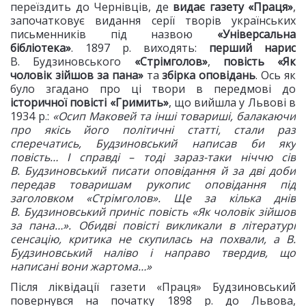
переїздить до Чернівців, де
видає газету «Праця»
,
започатковує видання серії творів українських
письменників під назвою
«Універсальна
бібліотека»
. 1897 р. виходять:
перший нарис
В. Будзиновського
«Стрімголов»
,
повість «Як
чоловік зійшов за пана»
та
збірка оповідань
. Ось як
було згадано про ці твори в передмові до
історичної повісті
«Гримить»
, що вийшла у Львові в
1934 р.:
«Осип Маковей та інші товариші, балакаючи
про якісь його політичні статті, стали раз
сперечатись, Будзиновський написав би яку
повість… І справді – тоді зараз-таки ніччю сів
В. Будзиновський писати оповідання й за дві доби
передав товаришам рукопис оповідання під
заголовком «Стрімголов». Ще за кілька днів
В. Будзиновський приніс повість «Як чоловік зійшов
за пана…». Обидві повісті викликали в літературі
сенсацію, критика не скупилась на похвали, а В.
Будзиновський наліво і направо твердив, що
написані вони жартома…»
Після ліквідації газети «Праця» Будзиновський
повернувся на початку 1898 р. до Львова,