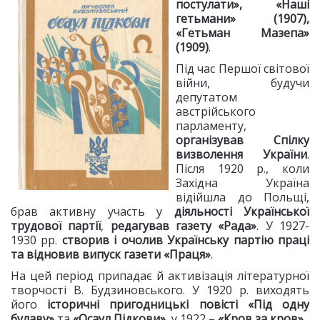
постулати», «Наші
гетьмани» (1907),
«Гетьман Мазепа»
(1909)
.
Під час Першої світової
війни, будучи
депутатом
австрійського
парламенту,
організував Спілку
визволення України
.
Після 1920 р., коли
Західна Україна
відійшла до Польщі,
брав активну участь у
діяльності Української
трудової партії
,
редагував газету «Рада»
. У 1927-
1930 рр.
створив і очолив Українську партію праці
та відновив випуск газети «Праця»
.
На цей період припадає й активізація літературної
творчості В. Будзиновського. У 1920 р. виходять
його
історичні пригодницькі повісті «Під одну
булаву»
та
«Осаул Підкови»
, у 1922 –
«Кров за кров»
.