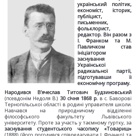
український політик,
економіст, історик,
публіцист,
письменник,
фольклорист,
редактор. Він разом з
І. Франком та М.
Павличком став
ініціатором
заснування
Української
радикальної партії,
підготувавши її
економічну програму.
Народився В’ячеслав Титович Будзиновський
(псевдонім Недоля В.)
30 січня 1868 р.
в с. Баворові
Тернопільської області в родині управителя школи.
Навчався на природничому відділенні
філософського факультету Львівського
університету. Проте за участь у таємному гуртку, за
заснування студентського часопису «Товариш»
(1888) (його погодився співредагувати І. Франко) та