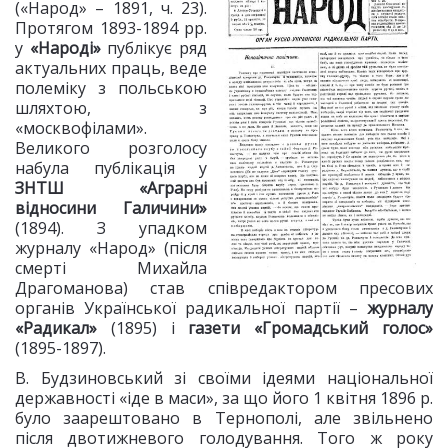
(«Народ» – 1891, ч. 23).
Протягом 1893-1894 рр.
у
«Народі»
публікує ряд
актуальних праць, веде
полеміку з польською
шляхтою, з
«москвофілами».
Великого розголосу
набула публікація у
ЗНТШ «Аграрні
відносини Галичини»
(1894). З упадком
журналу «Народ» (після
смерті Михайла
Драгоманова) став співредактором пресових
органів Української радикальної партії –
журналу
«Радикал»
(1895) і
газети «Громадський голос»
(1895-1897).
В. Будзиновський зі своїми ідеями національної
державності «іде в маси», за що його 1 квітня 1896 р.
було заарештовано в Тернополі, але звільнено
після двотижневого голодування. Того ж року