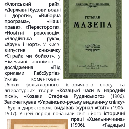
«Хлопський рай»,
«Державні будови водні
і дороги», «Виборча
програма», «Наші
права», «Пересторога»,
«Новітні революції»,
«Злодійська рука»,
«Хрунь і чорт».
У Києві
випустив
книжечку
«Страйк чи бойкот»
, у
Німеччині анонімно –
дослідження «Під
крилами Габсбургів»
.
Уклав коментовані
збірки фольклорного історичного епосу та
літературних творів
«Козацькі часи в народній
пісні», «Козаки Стефана Руданського»
(1906).
Започаткував «Українсько-руську видавничу спілку»
і був її директором,
видавав журнал «Світ»
(1906-
1907). У цей період побачили світ і
його
історичні
праці «Хмельниччина»
(1906), «Гадяцькі