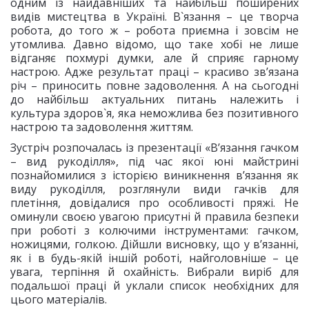
одним із найдавніших та найбільш поширених
видів мистецтва в Україні. В`язання – це творча
робота, до того ж – робота приємна і зовсім не
утомлива. Давно відомо, що таке хобі не лише
відганяє похмурі думки, але й сприяє гарному
настрою. Адже результат праці – красиво зв’язана
річ – приносить повне задоволення. А на сьогодні
до найбільш актуальних питань належить і
культура здоров`я, яка неможлива без позитивного
настрою та задоволення життям.
Зустріч розпочалась із презентації «В’язання гачком
– вид рукоділля», під час якої юні майстрині
познайомилися з історією виникнення в’язання як
виду рукоділля, розглянули види гачків для
плетіння, довідалися про особливості пряжі. Не
оминули своєю увагою присутні й правила безпеки
при роботі з колючими інструментами: гачком,
ножицями, голкою. Дійшли висновку, що у в’язанні,
як і в будь-якій іншій роботі, найголовніше – це
увага, терпіння й охайність. Вибрали виріб для
подальшої праці й уклали список необхідних для
цього матеріалів.