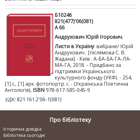
Б10246
821(477)'06(081)
А 66
Андрухович Юрій Ігорович.
Листи в Україну
: вибране/ Юрій
Андрухович ; [післямова С. В.
Жадана] - Київ : А-БА-БА-ГА-ЛА-
МА-ГА, 2018. - Придбано за
підтримки Українського
культурного фонду (УКФ). - 254,
[1] с., [1] арк. фотопортр. с. - (Українська Поетична
Антологія),
ISBN
978-617-585-045-9
УДК:
821.161.2'06-1(081)
Про бібліотеку
Історична довідка
Бібліотека сьогодні