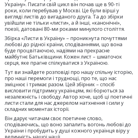
Україну». Писати свій цикл він почав ще в 90-ті
роки, коли перебував у Москві. Це були вірші у
вигляді листів до вигаданого друга. Та до збірки
увійшли не тільки «листи», а й інші, «канонічні»,
поезії, датовані 80-ми роками минулого століття.
Збірка «Листи в Україну» – проникнута почуттями
любові до рідної країни, сподіваннями, що вона
буде процвітаючою, надіями на прекрасне
майбутнє Батьківщини. Кожен лист – шматочок
серця, яке прагне спілкуватися з Україною.
Тут ви знайдете розповіді про нашу спільну історію,
про наші перемоги і труднощі, про те, що нас
зміцнює і тримає разом. Цей збірник – спосіб
висловити підтримку українцям, які борються за
незалежність і свободу. Автор хоче, щоб ці поетичні
листи стали для нас джерелом натхнення і сили у
складних моментах історії.
Він дарує читачам своє поетичне слово,
сподіваючись, що воно запалить вогонь любові до
України і пробудить у душі кожного українця віру у
величність нашої нації.