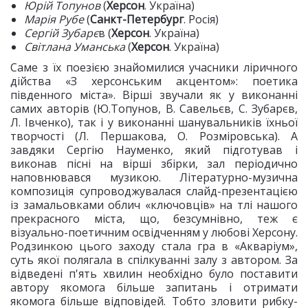
Юрій Топунов
(
Херсон
. Україна)
Марія Рубе
(
Санкт-Петербург
. Росія)
Сергій Зубарє
в (
Херсон
. Україна)
Світлана Уманська
(
Херсон
. Україна)
Саме з їх поезією знайомилися учасники ліричного
дійства «З херсонським акцентом»: поетика
південного міста». Вірші звучали як у виконанні
самих авторів (Ю.Топунов, В. Савельєв, С. Зубарєв,
Л. Івченко), так і у виконанні шанувальників їхньої
творчості (Л. Першакова, О. Розміровська). А
завдяки Сергію Науменко, який підготував і
виконав пісні на вірші збірки, зал періодично
наповнювався музикою. Літературно-музична
композиція супроводжувалася слайд-презентацією
із замальовками облич «ключовців» на тлі нашого
прекрасного міста, що, безсумнівно, теж є
візуально-поетичним освідченням у любові Херсону.
Родзинкою цього заходу стала гра в «Акваріум»,
суть якої полягала в спілкуванні залу з автором. За
відведені п'ять хвилин необхідно було поставити
автору якомога більше запитань і отримати
якомога більше відповідей. Тобто зловити рибку-