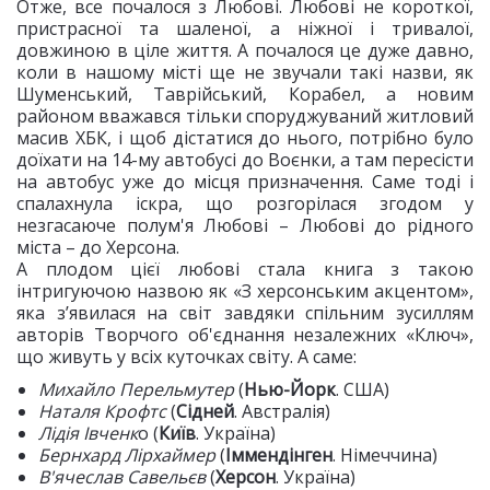
Отже, все почалося з Любові. Любові не короткої,
пристрасної та шаленої, а ніжної і тривалої,
довжиною в ціле життя. А почалося це дуже давно,
коли в нашому місті ще не звучали такі назви, як
Шуменський, Таврійський, Корабел, а новим
районом вважався тільки споруджуваний житловий
масив ХБК, і щоб дістатися до нього, потрібно було
доїхати на 14-му автобусі до Воєнки, а там пересісти
на автобус уже до місця призначення. Саме тоді і
спалахнула іскра, що розгорілася згодом у
незгасаюче полум'я Любові – Любові до рідного
міста – до Херсона.
А плодом цієї любові стала книга з такою
інтригуючою назвою як «З херсонським акцентом»,
яка з’явилася на світ завдяки спільним зусиллям
авторів Творчого об'єднання незалежних «Ключ»,
що живуть у всіх куточках світу. А саме:
Михайло Перельмутер
(
Нью-Йорк
. США)
Наталя Крофтс
(
Сідней
. Австралія)
Лідія Івченк
о (
Київ
. Україна)
Бернхард Лірхаймер
(
Іммендінген
. Німеччина)
В'ячеслав Савельєв
(
Херсон
. Україна)