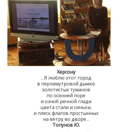
Херсону
…Я люблю этот город
в перламутровой дымке
золотистых туманов
по осенней поре
и озноб речной глади
цвета стали и синьки,
и плеск флагов простынных
на ветру во дворе…
Топунов Ю.