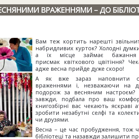
ЕСНЯНИМИ ВРАЖЕННЯМИ – ДО БІБЛІО
Вам теж кортить нарешті звільнит
набридливих курток? Холодні думки
а їх місце займає бажання
присмак квіткового цвітіння? Че
адже весна прийде дуже скоро!
А як вже зараз наповнити од
враженнями і, незважаючи на д
подорож за весняним настроєм? Д
завжди, подбала про ваш комфор
книгозбірні вас чекають яскраві 
зробити незабутні селфі та колек
чи друзями.
Весна – це час пробудження, тож ч
бібліотеці та назавжди залишити пр