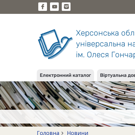
Херсонська об
універсальна на
ім. Олеся Гонча
Електронний каталог
Віртуальна до
Головна
Новини