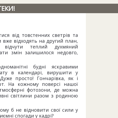
ТЕКИ!
ися від товстенних светрів та
 вже відходять на другий план,
 відчути теплий духмяний
кати змін залишилося недовго,
номанітні будні яскравими
ату в календарі, вирушити у
уже просто! Гончарівка, як і
т. На кожному поверсі нашої
атмосферні фотозони, де можна
тивні світлини разом з родиною
ому б не відновити свої сили у
иємні спогади у кадрі?